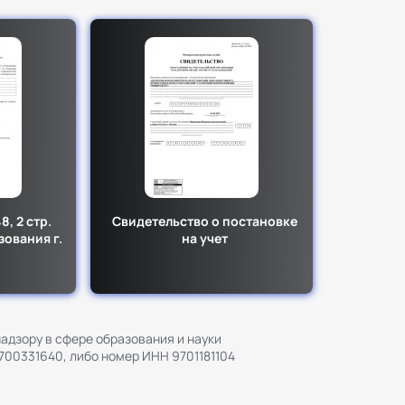
, 2 стр.
Свидетельство о постановке
ования г.
на учет
адзору в сфере образования и науки
7700331640, либо номер ИНН 9701181104