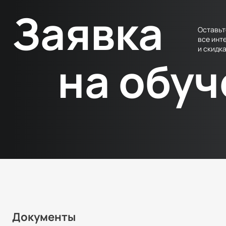
Заявка
Оставьт
все инт
и скидка
на обу
Документы