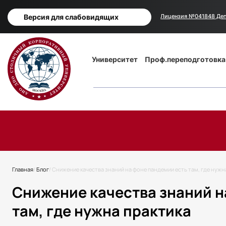
Версия для слабовидящих
Лицензия №041848 Деп
Основная
Университет
Проф.переподготовка
навигация
Строка
Главная
Блог
Снижение качества знаний на фоне пандемии есть там, где нужн
навигации
Снижение качества знаний н
там, где нужна практика