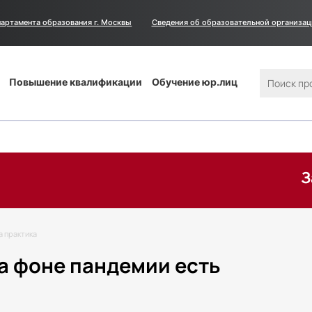
артамента образования г. Москвы
Сведения
Сведения об образовательной организа
об
образовательной
организации
Поиск
Повышение квалификации
Обучение юр.лиц
Запиши
а практика
а фоне пандемии есть