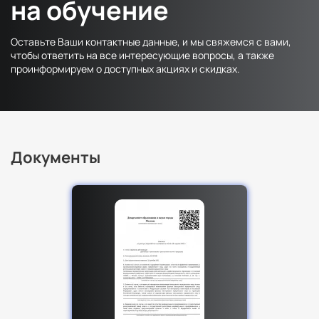
на обучение
Факультет физической культуры и спорта
Оставьте Ваши контактные данные, и мы свяжемся с вами,
Юридический факультет
чтобы ответить на все интересующие вопросы, а также
проинформируем о доступных акциях и скидках.
Факультет менеджмента и экономики
Факультет педагогики
Факультет психологии
Факультет рекламы и связей с общественностью
Документы
Факультет социальной работы
Факультет физической культуры и спорта
Юридический факультет
Факультет менеджмента и экономики
Факультет педагогики