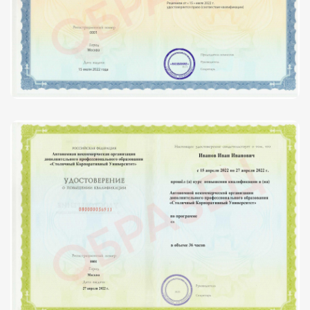
Факультет физической культуры и спорта
Юридический факультет
Факультет менеджмента и экономики
Факультет педагогики
Факультет психологии
Факультет рекламы и связей с общественностью
Факультет социальной работы
Факультет физической культуры и спорта
Юридический факультет
Факультет менеджмента и экономики
Факультет педагогики