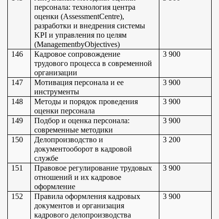
персонала: технология центра 
оценки (AssessmentCentre), 
разработки и внедрения системы 
KPI и управления по целям 
(ManagementbyObjectives)
146
Кадровое сопровождение 
3 900
трудового процесса в современной 
организации
147
Мотивация персонала и ее 
3 900
инструменты
148
Методы и порядок проведения 
3 900
оценки персонала
149
Подбор и оценка персонала: 
3 900
современные методики
150
Делопроизводство и 
3 200
документооборот в кадровой 
службе
151
Правовое регулирование трудовых 
3 900
отношений и их кадровое 
оформление
152
Правила оформления кадровых 
3 900
документов и организация 
кадрового делопроизводства