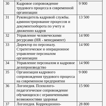
30
Кадровое сопровождение 
9 900
трудового процесса в современной 
организации
31
Руководитель кадровой службы. 
13 500
администрирование процессов и 
документооборота по учету и 
движению кадров
32
Управление человеческими 
14 900
ресурсами (HR - менеджмент)
33
Директор по персоналу. 
14 900
Стратегическое и операционное 
управление персоналом 
организации
34
Управление персоналом и кадровое 
14 900
делопроизводство
35
Организация кадрового 
9 000
сопровождения трудового процесса 
на современном предприятии
36
Логопедия. Психолого-
15 900
педагогическое сопровождение 
обучающихся с ограниченными 
возможностями здоровья
37
Логопедия. Коррекционно-
28 800