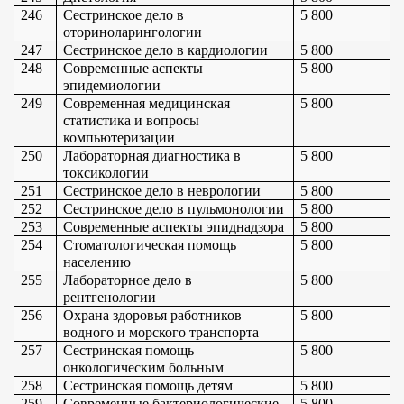
246
Сестринское дело в 
5 800
оториноларингологии
247
Сестринское дело в кардиологии
5 800
248
Современные аспекты 
5 800
эпидемиологии
249
Современная медицинская 
5 800
статистика и вопросы 
компьютеризации
250
Лабораторная диагностика в 
5 800
токсикологии
251
Сестринское дело в неврологии
5 800
252
Сестринское дело в пульмонологии
5 800
253
Современные аспекты эпиднадзора
5 800
254
Стоматологическая помощь 
5 800
населению
255
Лабораторное дело в 
5 800
рентгенологии
256
Охрана здоровья работников 
5 800
водного и морского транспорта
257
Сестринская помощь 
5 800
онкологическим больным
258
Сестринская помощь детям
5 800
259
Современные бактериологические 
5 800