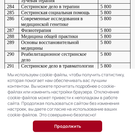
лучевая терапия
284
Сестринское дело в терапии
5 800
285
Сестринская социальная помощь
5 800
286
Современные исследования в 
5 800
медицинской генетике
287
Физиотерапия
5 800
288
Медицина общей практики
5 800
289
Основы восстановительной 
5 800
медицины
290
Реабилитационное сестринское 
5 800
дело
291
Сестринское дело в травматологии
5 800
292
Сестринский уход за 
5 800
Мы используем cookie-файлы, чтобы получить статистику,
новорожденным
которая помогает нам обеспечивать вас лучшим
293
Современные методы 
5 800
контентом. Вы можете прочитать подробнее о cookie-
биохимических исследований в 
файлах или изменить настройки браузера. Отключение
лабораторной диагностике
cookie-файлов может привести к неполадкам в работе
294
Функциональная диагностика
5 800
сайта. Продолжая пользоваться сайтом без изменения
295
Организация санитарного 
5 800
настроек, вы даете согласие на использование ваших
просвещения
cookie-файлов. Это совершенно безопасно!
296
Гемодиализ
5 800
297
Сестринское дело в аллергологии
5 800
Продолжить
298
Ультразвуковая диагностика
5 800