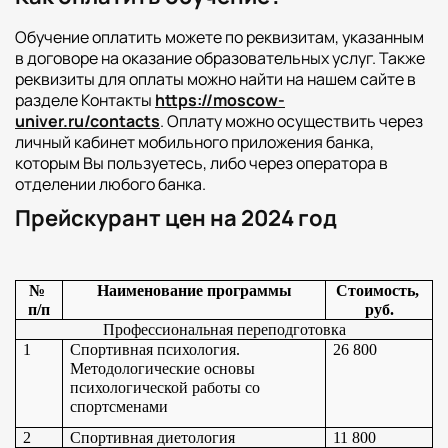
Обучение оплатить можете по реквизитам, указанным
Факультет физической культуры и спорта
в договоре на оказание образовательных услуг. Также
Юридический факультет
реквизиты для оплаты можно найти на нашем сайте в
разделе Контакты
https://moscow-
Факультет менеджмента и экономики
univer.ru/contacts
. Оплату можно осуществить через
Факультет педагогики
личный кабинет мобильного приложения банка,
которым Вы пользуетесь, либо через оператора в
Факультет психологии
отделении любого банка.
Факультет рекламы и связей с общественностью
Прейскурант цен на 2024 год
Факультет социальной работы
№ 
Наименование программы
Стоимость, 
п/п
руб.
Профессиональная переподготовка
Факультет физической культуры и спорта
1
Спортивная психология. 
26 800
Методологические основы 
Юридический факультет
психологической работы со 
Факультет менеджмента и экономики
спортсменами
Факультет педагогики
2
Спортивная диетология
11 800