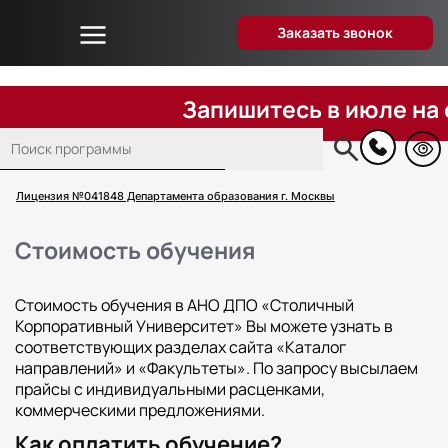
Заказать звонок
Об университете
Дистанционное образование
Запишитесь в июле на обу
Преподаватели
Поиск
Блог
Основная
навигация
Вопрос-ответ
Лицензия №041848 Департамента образования г. Москвы
Отзывы слушателей
Стоимость обучения
Акции и скидки
Способы оплаты
Стоимость обучения в АНО ДПО «Столичный
Поступающим
Корпоративный Университет» Вы можете узнать в
соответствующих разделах сайта «Каталог
Сведения об образовательной организации
направлений» и «Факультеты». По запросу высылаем
Контакты
прайсы с индивидуальными расценками,
коммерческими предложениями.
Как оплатить обучение?