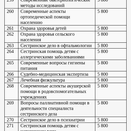
методы исследований
260
Современные аспекты 
5 800
ортопедической помощи 
населению
261
Охрана здоровья детей
5 800
262
Охрана здоровья сельского 
5 800
населения
263
Сестринское дело в офтальмологии
5 800
264
Сестринская помощь детям с 
5 800
аллергическими заболеваниями
265
Современные вопросы гигиены 
5 800
питания
266
Судебно-медицинская экспертиза
5 800
267
Лечебная физкультура
5 800
268
Современные аспекты акушерской 
5 800
помощи в родовспомогательных 
учреждениях
269
Вопросы паллиативной помощи в 
5 800
деятельности специалиста 
сестринского дела
270
Сестринское дело в психиатрии
5 800
271
Сестринская помощь детям с 
5 800