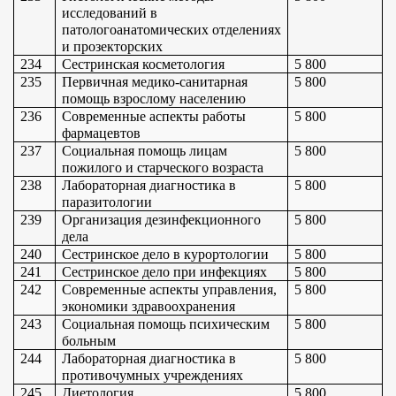
исследований в 
патологоанатомических отделениях 
и прозекторских
234
Сестринская косметология
5 800
235
Первичная медико-санитарная 
5 800
помощь взрослому населению
236
Современные аспекты работы 
5 800
фармацевтов
237
Социальная помощь лицам 
5 800
пожилого и старческого возраста
238
Лабораторная диагностика в 
5 800
паразитологии
239
Организация дезинфекционного 
5 800
дела
240
Сестринское дело в курортологии
5 800
241
Сестринское дело при инфекциях
5 800
242
Современные аспекты управления, 
5 800
экономики здравоохранения
243
Социальная помощь психическим 
5 800
больным
244
Лабораторная диагностика в 
5 800
противочумных учреждениях
245
Диетология
5 800