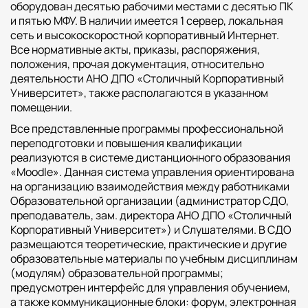
оборудован десятью рабочими местами с десятью ПК
и пятью МФУ. В наличии имеется 1 сервер, локальная
Факультет физической культуры и спорта
сеть и высокоскоростной корпоративный Интернет.
Все нормативные акты, приказы, распоряжения,
Юридический факультет
положения, прочая документация, относительно
Факультет менеджмента и экономики
деятельности АНО ДПО «Столичный Корпоративный
Университет», также располагаются в указанном
Факультет педагогики
помещении.
Факультет психологии
Все представленные программы профессиональной
Факультет рекламы и связей с общественностью
переподготовки и повышения квалификации
реализуются в системе дистанционного образования
Факультет социальной работы
«Moodle». Данная система управления ориентирована
на организацию взаимодействия между работниками
Образовательной организации (администратор СДО,
преподаватель, зам. директора АНО ДПО «Столичный
Корпоративный Университет») и Слушателями. В СДО
Факультет физической культуры и спорта
размещаются теоретические, практические и другие
Юридический факультет
образовательные материалы по учебным дисциплинам
(модулям) образовательной программы;
Факультет менеджмента и экономики
предусмотрен интерфейс для управления обучением,
Факультет педагогики
а также коммуникационные блоки: форум, электронная