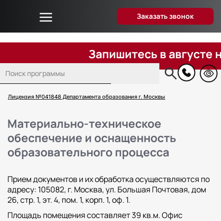
Заказать звонок
Об университете
Дистанционное образование
Запишитесь в августе н
Преподаватели
Поиск
Блог
Основная
навигация
Вопрос-ответ
Лицензия №041848 Департамента образования г. Москвы
Отзывы слушателей
Материально-техническое
Акции и скидки
обеспечение и оснащенность
Способы оплаты
образовательного процесса
Поступающим
Сведения об образовательной организации
Прием документов и их обработка осуществляются по
Контакты
адресу: 105082, г. Москва, ул. Большая Почтовая, дом
26, стр. 1, эт. 4, пом. 1, корп. 1, оф. 1.
Площадь помещения составляет 39 кв.м. Офис