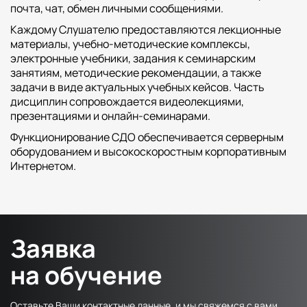
почта, чат, обмен личными сообщениями.
Факультет психологии
Каждому Слушателю предоставляются лекционные
Факультет рекламы и связей с общественностью
материалы, учебно-методические комплексы,
Факультет социальной работы
электронные учебники, задания к семинарским
занятиям, методические рекомендации, а также
задачи в виде актуальных учебных кейсов. Часть
дисциплин сопровождается видеолекциями,
презентациями и онлайн-семинарами.
Функционирование СДО обеспечивается серверным
оборудованием и высокоскоростным корпоративным
Интернетом.
Заявка
на обучение
Оставьте Ваши контактные данные, и мы свяжемся с вами,