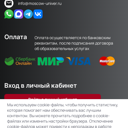
info@moscow-univer.ru
Оплата
Оплата осуществляется по банковским
реквизитам, после подписания договора
об образовательных услугах
Вход в личный кабинет
Войти в личный кабинет
Мы используем cookie-файлы, чтобы получить статистику,
которая помогает нам обеспечивать вас лучшим
контентом. Вы можете прочитать подробнее о cookie-
файлах или изменить настройки браузера. Отключение
Copyright © АНО ДПО «Столичный Корпоративный Университет»
cookie-файлов может привести к неполадкам в работе