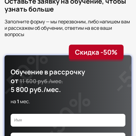
Оставьте заявку на обучение, чтобы
узнать больше
Всего часов
Форма
Заполните форму — мы перезвоним, либо напишем вам
Всего
промежуточной
аттестации
144
и расскажем об обучении, ответим на все ваши
-
вопросы
Скидка -50%
Обучение в рассрочку
от
11 600 руб./мес.
5 800 руб./мес.
на
1
мес.