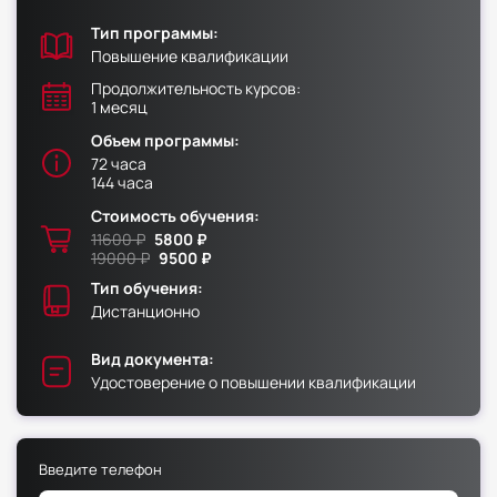
Тип программы:
Факультет физической культуры и спорта
Повышение квалификации
Юридический факультет
Продолжительность курсов:
1 месяц
Факультет менеджмента и экономики
Объем программы:
Факультет педагогики
72 часа
144 часа
Факультет психологии
Стоимость обучения:
Факультет рекламы и связей с общественностью
11600 ₽
5800 ₽
Факультет социальной работы
19000 ₽
9500 ₽
Тип обучения:
Дистанционно
Вид документа:
Факультет физической культуры и спорта
Удостоверение о повышении квалификации
Юридический факультет
Факультет менеджмента и экономики
Введите телефон
Факультет педагогики