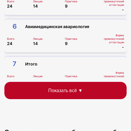
Всего
Лекции
Практика
промежуточной
аттестации
24
14
9
-
6
Авиамедицинская авариология
Форма
Всего
Лекции
Практика
промежуточной
аттестации
24
14
9
-
7
Итого
Форма
Всего
Лекции
Практика
промежуточной
аттестации
138
80
52
-
8
Итоговая аттестация
Форма
Всего
промежуточной
аттестации
6
Зачет