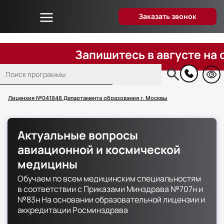
Заказать звонок
Об университете
Дистанционное образование
Запишитесь в августе на обуч
Преподаватели
Поиск
Блог
Основная
навигация
Вопрос-ответ
Лицензия №041848 Департамента образования г. Москвы
Отзывы слушателей
Акции и скидки
Актуальные вопросы
Способы оплаты
авиационной и космической
Поступающим
медицины
Сведения об образовательной организации
Обучаем по всем медицинским специальностям
в соответствии с Приказами Минздрава №707н и
Контакты
№83н На основании образовательной лицензии и
аккредитации Росминздрава