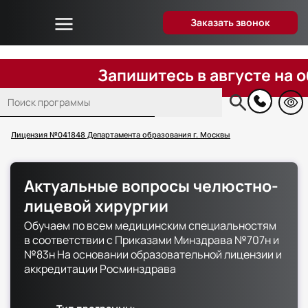
Заказать звонок
Об университете
Дистанционное образование
Запишитесь в августе на обуче
Преподаватели
Поиск
Блог
Основная
навигация
Вопрос-ответ
Лицензия №041848 Департамента образования г. Москвы
Отзывы слушателей
Акции и скидки
Актуальные вопросы челюстно-
Способы оплаты
лицевой хирургии
Поступающим
Обучаем по всем медицинским специальностям
Сведения об образовательной организации
в соответствии с Приказами Минздрава №707н и
№83н На основании образовательной лицензии и
Контакты
аккредитации Росминздрава