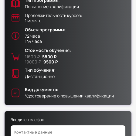
Тип программы:
Повышение квалификации
Факультет физической культуры и спорта
Продолжительность курсов:
1 месяц
Юридический факультет
Объем программы:
Факультет менеджмента и экономики
72 часа
Факультет педагогики
144 часа
Стоимость обучения:
Факультет психологии
11600 ₽
5800 ₽
Факультет рекламы и связей с общественностью
19000 ₽
9500 ₽
Факультет социальной работы
Тип обучения:
Дистанционно
Вид документа:
Удостоверение о повышении квалификации
Факультет физической культуры и спорта
Юридический факультет
Введите телефон
Факультет менеджмента и экономики
Факультет педагогики