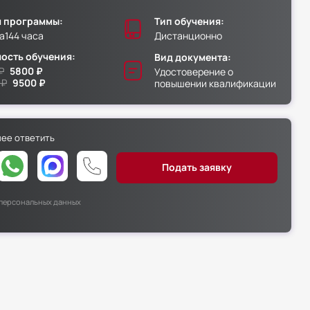
 программы:
Тип обучения:
а
144 часа
Дистанционно
ость обучения:
Вид документа:
₽
5800 ₽
Удостоверение о
 ₽
9500 ₽
повышении квалификации
нее ответить
х персональных данных