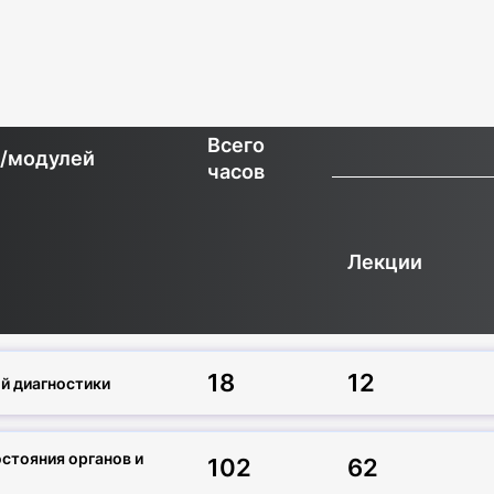
Всего
н/модулей
часов
Лекции
18
12
й диагностики
стояния органов и
102
62