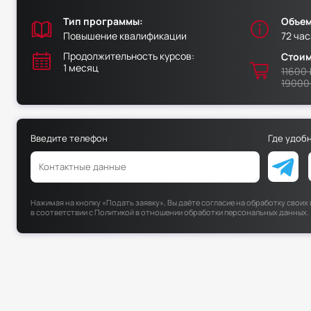
Тип программы:
Объем
Повышение квалификации
72 час
Продолжительность курсов:
Стоим
1 месяц
11600 
19000
Введите телефон
Где удоб
Нажимая на кнопку «Подать заявку», Вы даёте согласие на обработку свои
в соответствии с
Политикой в отношении обработки персональных данных
.