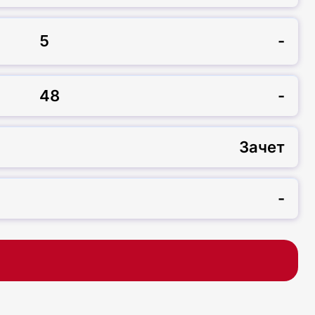
5
-
48
-
Зачет
-