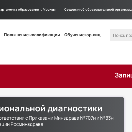
артамента образования г. Москвы
Сведения
Сведения об образовательной организа
об
образовательной
организации
Поиск
Повышение квалификации
Обучение юр.лиц
Запишитесь в а
иональной диагностики
ответствии с Приказами Минздрава №707н и №83н
тации Росминздрава