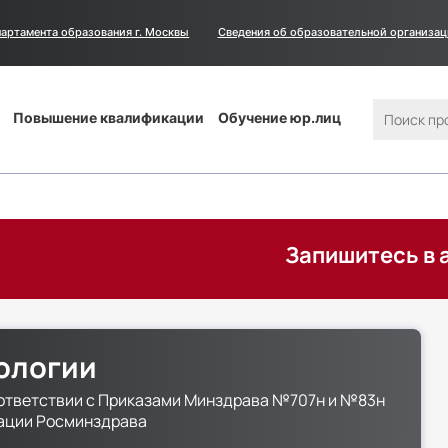
артамента образования г. Москвы
Сведения
Сведения об образовательной организа
об
образовательной
организации
Поиск
Повышение квалификации
Обучение юр.лиц
Запишитесь в августе н
ологии
ответствии с Приказами Минздрава №707н и №83н
тации Росминздрава