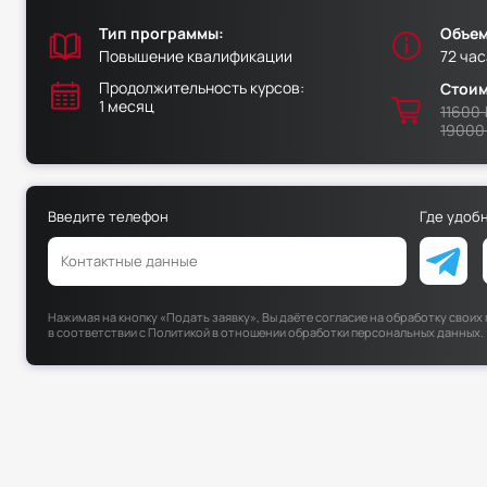
Тип программы:
Объем
Повышение квалификации
72 час
Продолжительность курсов:
Стоим
1 месяц
11600 
19000
Введите телефон
Где удоб
Нажимая на кнопку «Подать заявку», Вы даёте согласие на обработку свои
в соответствии с
Политикой в отношении обработки персональных данных
.