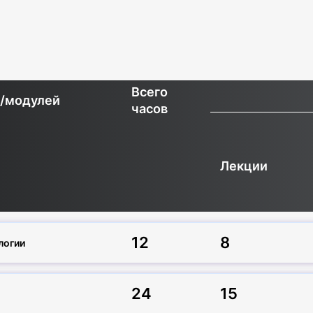
Всего
н/модулей
часов
Лекции
12
8
логии
24
15