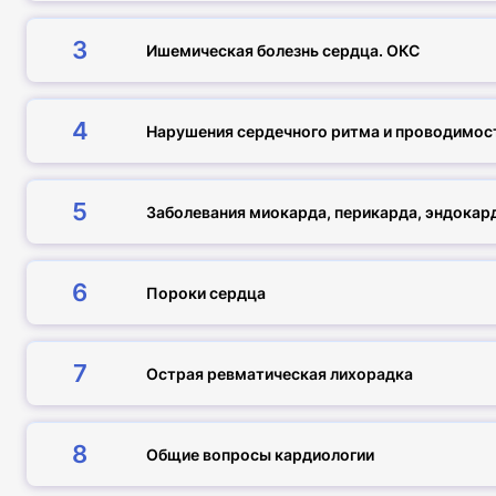
3
Ишемическая болезнь сердца. ОКС
4
Нарушения сердечного ритма и проводимос
5
Заболевания миокарда, перикарда, эндокар
6
Пороки сердца
7
Острая ревматическая лихорадка
8
Общие вопросы кардиологии