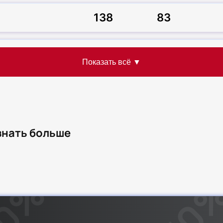
138
83
6
144
узнать больше