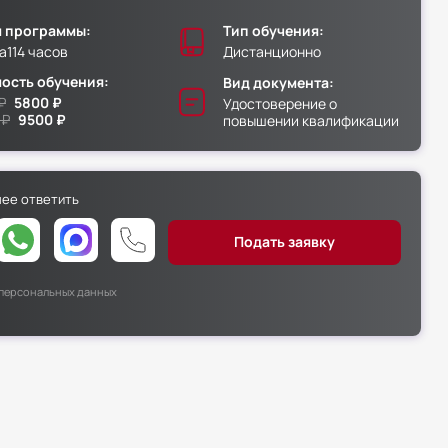
 программы:
Тип обучения:
а
114 часов
Дистанционно
ость обучения:
Вид документа:
₽
5800 ₽
Удостоверение о
 ₽
9500 ₽
повышении квалификации
нее ответить
х персональных данных