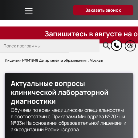
Заказать звонок
Об университете
Дистанционное образование
Запишитесь в августе на обуче
Преподаватели
Поиск
Блог
Основная
навигация
Вопрос-ответ
Лицензия №041848 Департамента образования г. Москвы
Отзывы слушателей
Акции и скидки
Актуальные вопросы
Способы оплаты
клинической лабораторной
Поступающим
диагностики
Сведения об образовательной организации
Обучаем по всем медицинским специальностям
в соответствии с Приказами Минздрава №707н и
Контакты
№83н На основании образовательной лицензии и
аккредитации Росминздрава