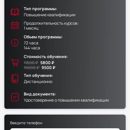
Тип программы:
Факультет физической культуры и спорта
Повышение квалификации
Юридический факультет
Продолжительность курсов:
1 месяц
Факультет менеджмента и экономики
Объем программы:
Факультет педагогики
72 часа
144 часа
Факультет психологии
Стоимость обучения:
Факультет рекламы и связей с общественностью
11600 ₽
5800 ₽
Факультет социальной работы
19000 ₽
9500 ₽
Тип обучения:
Дистанционно
Вид документа:
Факультет физической культуры и спорта
Удостоверение о повышении квалификации
Юридический факультет
Факультет менеджмента и экономики
Введите телефон
Факультет педагогики