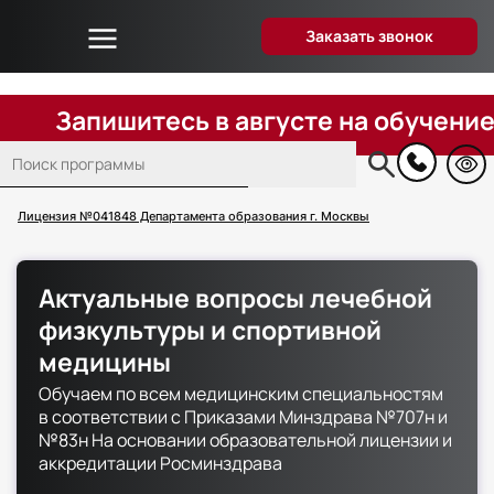
Заказать звонок
Об университете
Дистанционное образование
Запишитесь в августе на обучение по 
Преподаватели
Поиск
Блог
Основная
навигация
Вопрос-ответ
Лицензия №041848 Департамента образования г. Москвы
Отзывы слушателей
Акции и скидки
Актуальные вопросы лечебной
Способы оплаты
физкультуры и спортивной
Поступающим
медицины
Сведения об образовательной организации
Обучаем по всем медицинским специальностям
в соответствии с Приказами Минздрава №707н и
Контакты
№83н На основании образовательной лицензии и
аккредитации Росминздрава