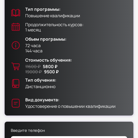
Тип программы:
Факультет физической культуры и спорта
Повышение квалификации
Юридический факультет
Продолжительность курсов:
1 месяц
Факультет менеджмента и экономики
Объем программы:
Факультет педагогики
72 часа
144 часа
Факультет психологии
Стоимость обучения:
Факультет рекламы и связей с общественностью
11600 ₽
5800 ₽
Факультет социальной работы
19000 ₽
9500 ₽
Тип обучения:
Дистанционно
Вид документа:
Факультет физической культуры и спорта
Удостоверение о повышении квалификации
Юридический факультет
Факультет менеджмента и экономики
Введите телефон
Факультет педагогики