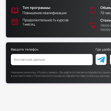
Тип программы:
Объем
Повышение квалификации
72 час
Продолжительность курсов:
Стоим
1 месяц
11600 
19000
Введите телефон
Где удоб
Нажимая на кнопку «Подать заявку», Вы даёте согласие на обработку свои
в соответствии с
Политикой в отношении обработки персональных данных
.