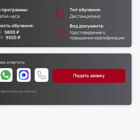
 программы:
Тип обучения:
а
144 часа
Дистанционно
ость обучения:
Вид документа:
₽
5800 ₽
Удостоверение о
 ₽
9500 ₽
повышении квалификации
нее ответить
х персональных данных