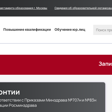
артамента образования г. Москвы
Сведения
Сведения об образовательной организа
об
образовательной
организации
Поиск
Повышение квалификации
Обучение юр.лиц
Запишитесь в 
онтии
ответствии с Приказами Минздрава №707н и №83н
тации Росминздрава