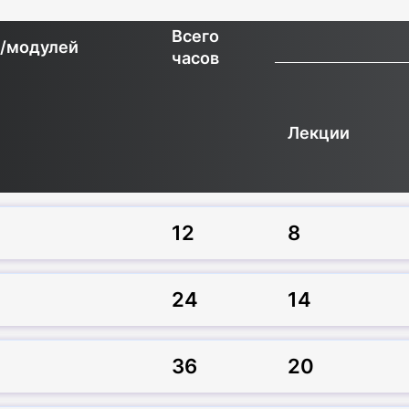
Всего
н/модулей
часов
Лекции
12
8
24
14
36
20