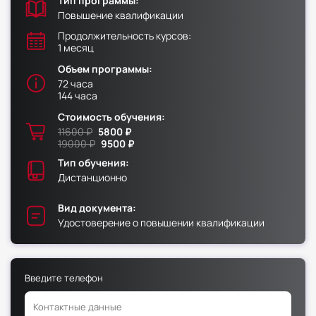
Тип программы:
Повышение квалификации
Факультет физической культуры и спорта
Продолжительность курсов:
1 месяц
Юридический факультет
Объем программы:
Факультет менеджмента и экономики
72 часа
Факультет педагогики
144 часа
Стоимость обучения:
Факультет психологии
11600 ₽
5800 ₽
Факультет рекламы и связей с общественностью
19000 ₽
9500 ₽
Факультет социальной работы
Тип обучения:
Дистанционно
Вид документа:
Удостоверение о повышении квалификации
Факультет физической культуры и спорта
Юридический факультет
Введите телефон
Факультет менеджмента и экономики
Факультет педагогики