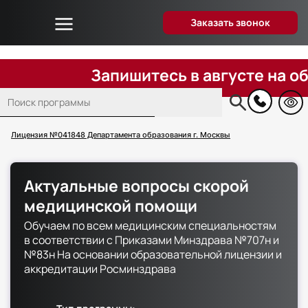
Заказать звонок
Об университете
Дистанционное образование
Запишитесь в августе на обучен
Преподаватели
Поиск
Блог
Основная
навигация
Вопрос-ответ
Лицензия №041848 Департамента образования г. Москвы
Отзывы слушателей
Акции и скидки
Актуальные вопросы скорой
Способы оплаты
медицинской помощи
Поступающим
Обучаем по всем медицинским специальностям
Сведения об образовательной организации
в соответствии с Приказами Минздрава №707н и
№83н На основании образовательной лицензии и
Контакты
аккредитации Росминздрава