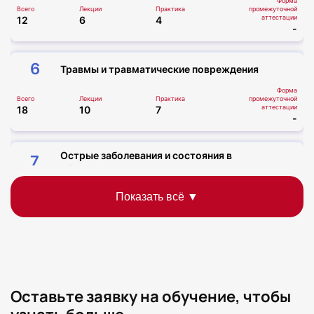
Форма
Всего
Лекции
Практика
промежуточной
аттестации
12
6
4
-
6
Травмы и травматические повреждения
Форма
Всего
Лекции
Практика
промежуточной
аттестации
18
10
7
-
Острые заболевания и состояния в
7
офтальмологии и оториноларингологии
Форма
Всего
Лекции
Практика
промежуточной
аттестации
12
8
3
-
Острые отравления и острые инфекционные
8
заболевания
Форма
Оставьте заявку на обучение, чтобы
Всего
Лекции
Практика
промежуточной
аттестации
18
10
7
-