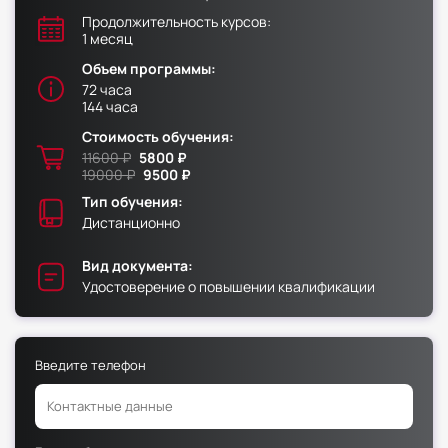
Продолжительность курсов:
1 месяц
Факультет физической культуры и спорта
Объем программы:
Юридический факультет
72 часа
Факультет менеджмента и экономики
144 часа
Факультет педагогики
Стоимость обучения:
11600 ₽
5800 ₽
Факультет психологии
19000 ₽
9500 ₽
Факультет рекламы и связей с общественностью
Тип обучения:
Дистанционно
Факультет социальной работы
Вид документа:
Удостоверение о повышении квалификации
Факультет физической культуры и спорта
Введите телефон
Юридический факультет
Факультет менеджмента и экономики
Факультет педагогики