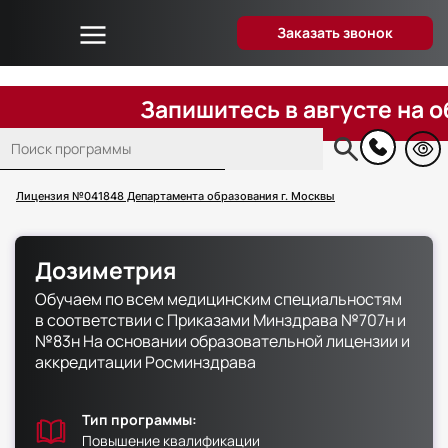
Заказать звонок
Об университете
Дистанционное образование
Запишитесь в августе на обуче
Преподаватели
Поиск
Блог
Основная
навигация
Вопрос-ответ
Лицензия №041848 Департамента образования г. Москвы
Отзывы слушателей
Акции и скидки
Дозиметрия
Способы оплаты
Обучаем по всем медицинским специальностям
Поступающим
в соответствии с Приказами Минздрава №707н и
№83н На основании образовательной лицензии и
Сведения об образовательной организации
аккредитации Росминздрава
Контакты
Тип программы:
Повышение квалификации