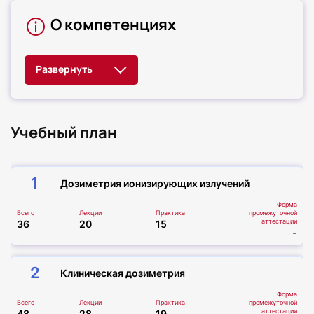
О компетенциях
Учебный план
1
Дозиметрия ионизирующих излучений
Форма
Всего
Лекции
Практика
промежуточной
аттестации
36
20
15
-
2
Клиническая дозиметрия
Форма
Всего
Лекции
Практика
промежуточной
аттестации
48
28
19