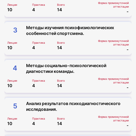
Форма промежуточной
Лекции
Практика
Всего
аттестации
10
4
14
-
Методы изучения психофизиологических
3
особенностей спортсмена.
Форма промежуточной
Лекции
Практика
Всего
аттестации
10
4
14
-
Методы социально-психологической
4
диагностики команды.
Форма промежуточной
Лекции
Практика
Всего
аттестации
10
4
14
-
Анализ результатов психодиагностического
5
исследования.
Форма промежуточной
Лекции
Практика
Всего
аттестации
10
4
14
-