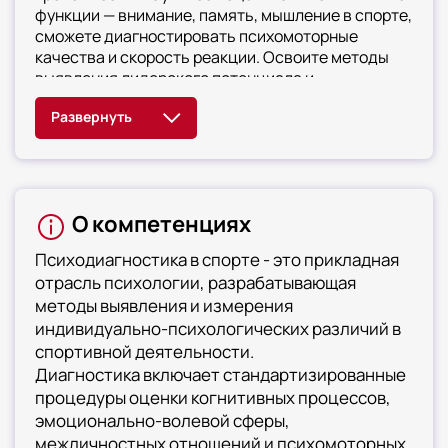
функции — внимание, память, мышление в спорте,
сможете диагностировать психомоторные
качества и скорость реакции. Освоите методы
выявления лидерского потенциала и
совместимости в команде, научитесь
использовать специализированное программное
обеспечение для диагностики. Сможете
разрабатывать батареи тестов для конкретных
спортивных
задач. Овладеете навыками подготовки
О компетенциях
аналитических отчетов по результатам
диагностики
Психодиагностика в спорте - это прикладная
отрасль психологии, разрабатывающая
методы выявления и измерения
индивидуально-психологических различий в
спортивной деятельности.
Диагностика включает стандартизированные
процедуры оценки когнитивных процессов,
эмоционально-волевой сферы,
межличностных отношений и психомоторных