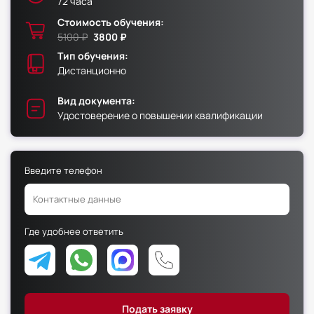
72 часа
Стоимость обучения:
Факультет физической культуры и спорта
5100 ₽
3800 ₽
Юридический факультет
Тип обучения:
Дистанционно
Факультет менеджмента и экономики
Факультет педагогики
Вид документа:
Удостоверение о повышении квалификации
Факультет психологии
Факультет рекламы и связей с общественностью
Факультет социальной работы
Введите телефон
Где удобнее ответить
Факультет физической культуры и спорта
Юридический факультет
Факультет менеджмента и экономики
Факультет педагогики