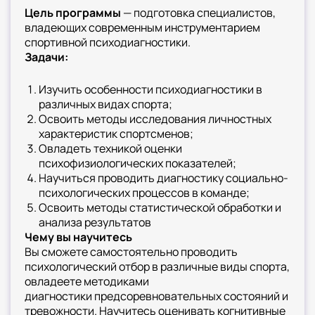
психограмма спортивной деятельности,
Цель программы
— подготовка специалистов,
процедуры психодиагностического
владеющих современным инструментарием
обследования спортсменов. Также
спортивной психодиагностики.
представлены методики
Задачи:
изучения структурных компонентов личности
спортсмена, тесты для исследования черт
Изучить особенности психодиагностики в
личности, проективные тесты.
различных видах спорта;
Освещается методология изучения
Освоить методы исследования личностных
характеристик спортсменов;
психофизиологических
Овладеть техникой оценки
особенностей спортсмена, процедуры
психофизиологических показателей;
социально-психологической
Научиться проводить диагностику социально-
диагностики команды
психологических процессов в команде;
Освоить методы статистической обработки и
анализа результатов
Чему вы научитесь
Вы сможете самостоятельно проводить
психологический отбор в различные виды спорта,
овладеете методиками
диагностики предсоревновательных состояний и
тревожности. Научитесь оценивать когнитивные