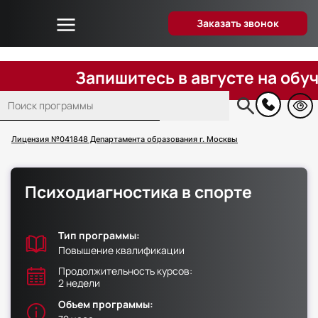
Заказать звонок
Об университете
Дистанционное образование
Запишитесь в августе на обучение
Преподаватели
Поиск
Блог
Основная
навигация
Вопрос-ответ
Лицензия №041848 Департамента образования г. Москвы
Отзывы слушателей
Акции и скидки
Психодиагностика в спорте
Способы оплаты
Поступающим
Тип программы:
Сведения об образовательной организации
Повышение квалификации
Контакты
Продолжительность курсов:
2 недели
Объем программы: