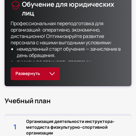
Обучение для юридических
лиц
Профессиональная переподготовка для
организаций: оперативно, экономично,
дистанционно! Оптимизируйте развитие
персонала с нашими выгодными условиями:
немедленный старт обучения — зачисление в
день обращения.
сниженная стоимость программ —
специальные скидки до 50% для
корпоративных клиентов.
обширный выбор из 500+ направлений — от
кадрового делопроизводителя до юриста.
полностью дистанционный формат —
Учебный план
сотрудники учатся без отрыва от работы.
гарантированное внесение сведений в ФИС
ФРДО — подтверждаем легитимность
документов.
Организация деятельности инструктора-
оригиналы документов доставляем почтой —
1
методиста физкультурно-спортивной
бесплатно и в любой регион.
организации