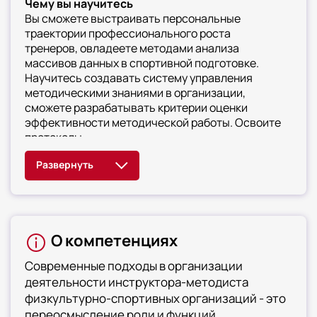
Чему вы научитесь
Вы сможете выстраивать персональные
траектории профессионального роста
тренеров, овладеете методами анализа
массивов данных в спортивной подготовке.
Научитесь создавать систему управления
методическими знаниями в организации,
сможете разрабатывать критерии оценки
эффективности методической работы. Освоите
протоколы
оказания первой помощи при специфических
спортивных травмах, научитесь организовывать
деятельность методических объединений нового
типа. Сможете внедрять систему менеджмента
качества методической работы, овладеете
технологиями дистанционного методического
О компетенциях
сопровождения
Современные подходы в организации
деятельности инструктора-методиста
физкультурно-спортивных организаций - это
переосмысление роли и функций