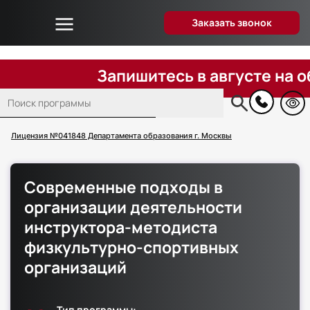
Заказать звонок
Об университете
Дистанционное образование
Запишитесь в августе на обуче
Преподаватели
Поиск
Блог
Основная
навигация
Вопрос-ответ
Лицензия №041848 Департамента образования г. Москвы
Отзывы слушателей
Акции и скидки
Современные подходы в
Способы оплаты
организации деятельности
Поступающим
инструктора-методиста
Сведения об образовательной организации
физкультурно-спортивных
Контакты
организаций
Тип программы: