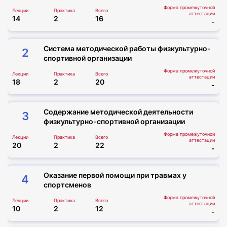
персональные условия для постоянных
Форма промежуточной
Лекции
Практика
Всего
партнёров и групповых заявок —
аттестации
14
2
16
-
дополнительные льготы при оформлении.
Закроем все ваши потребности в корпоративном
обучении быстро и с максимальной выгодой!
Система методической работы физкультурно-
2
спортивной организации
Форма промежуточной
Лекции
Практика
Всего
аттестации
18
2
20
-
Содержание методической деятельности
3
физкультурно-спортивной организации
Форма промежуточной
Лекции
Практика
Всего
аттестации
20
2
22
-
Оказание первой помощи при травмах у
4
спортсменов
Форма промежуточной
Лекции
Практика
Всего
аттестации
10
2
12
-