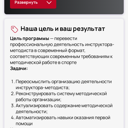
организаций. Курс включает модули по
современным трендам в спортивной
подготовке, управлению методическими
проектами и оказанию неотложной помощи. В
Наша цель и ваш результат
результате освоения курса слушатель
приобретет навыки организации и
Цель программы
— перевести
проведения
профессиональную деятельность инструктора-
физкультурно-массовых и спортивных
методиста в современный формат,
мероприятий, подбора и систематизации
соответствующих современным требованиям к
правовой, методической документации по
методической работе в спорте
вопросам организации и осуществления
Задачи:
физкультурной, спортивно-массовой и
воспитательной работы физкультурно-
Переосмыслить организацию деятельности
инструктора-методиста;
спортивной организации, планирования и
Реконструировать систему методической
организации спортивной подготовки. Курс
работы организации;
предназначен для инструкторов-
Актуализировать содержание методической
методистов, слушателей, планирующих
деятельности;
работать инструктором-методистом в
Автоматизировать навыки оказания первой
физкультурно-спортивной организации
помощи