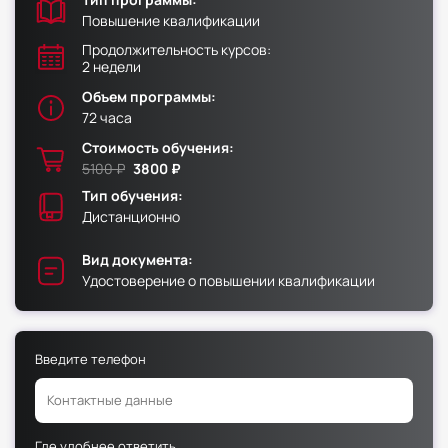
Повышение квалификации
Факультет физической культуры и спорта
Продолжительность курсов:
2 недели
Юридический факультет
Объем программы:
Факультет менеджмента и экономики
72 часа
Факультет педагогики
Стоимость обучения:
Факультет психологии
5100 ₽
3800 ₽
Тип обучения:
Факультет рекламы и связей с общественностью
Дистанционно
Факультет социальной работы
Вид документа:
Удостоверение о повышении квалификации
Факультет физической культуры и спорта
Введите телефон
Юридический факультет
Факультет менеджмента и экономики
Факультет педагогики
Где удобнее ответить