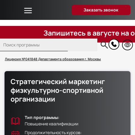
Заказать звонок
Об университете
Дистанционное образование
Запишитесь в августе на обуче
Преподаватели
Поиск
Блог
Основная
навигация
Вопрос-ответ
Лицензия №041848 Департамента образования г. Москвы
Отзывы слушателей
Акции и скидки
Стратегический маркетинг
Способы оплаты
физкультурно-спортивной
Поступающим
организации
Сведения об образовательной организации
Контакты
Тип программы:
Повышение квалификации
Продолжительность курсов: