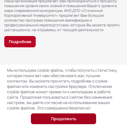
Наша организация предлагает Вам присоединиться к процессу
повышения уровня своих знаний и повышения Вашего уровня в
мире современной конкуренции. АНО ДПО «Столичный
Корпоративный Университет» предлагает Вам большое
количество программ повышения квалификации и
профессиональной переподготовки, которые Вы можете пройти
дистанционно, не отрываясь от текущей деятельности.
Подробнее
Мы используем cookie-файлы, чтобы получить статистику,
которая помогает нам обеспечивать вас лучшим
контентом. Вы можете прочитать подробнее о cookie-
Заявка
файлах или изменить настройки браузера. Отключение
cookie-файлов может привести к неполадкам в работе
на обучение
сайта. Продолжая пользоваться сайтом без изменения
настроек, вы даете согласие на использование ваших
cookie-файлов. Это совершенно безопасно!
Оставьте Ваши контактные данные, и мы свяжемся с вами,
чтобы ответить на все интересующие вопросы, а также
Продолжить
проинформируем о доступных акциях и скидках.