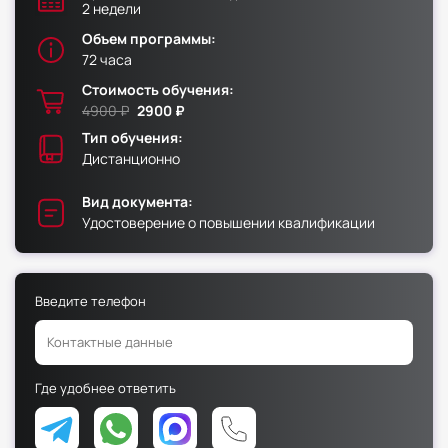
2 недели
Объем программы:
Факультет физической культуры и спорта
72 часа
Юридический факультет
Стоимость обучения:
Факультет менеджмента и экономики
4900 ₽
2900 ₽
Факультет педагогики
Тип обучения:
Дистанционно
Факультет психологии
Факультет рекламы и связей с общественностью
Вид документа:
Удостоверение о повышении квалификации
Факультет социальной работы
Введите телефон
Факультет физической культуры и спорта
Юридический факультет
Где удобнее ответить
Факультет менеджмента и экономики
Факультет педагогики