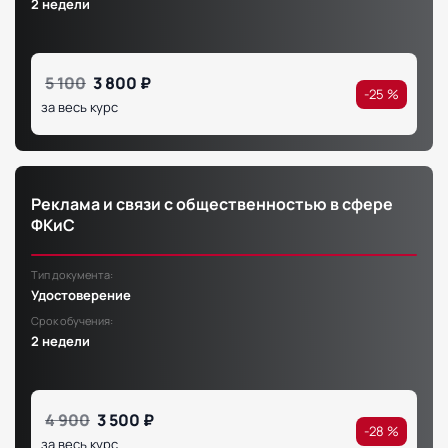
2 недели
5 100
3 800 ₽
-25 %
за весь курс
Реклама и связи с общественностью в сфере
ФКиС
Тип документа:
Удостоверение
Срок обучения:
2 недели
4 900
3 500 ₽
-28 %
за весь курс