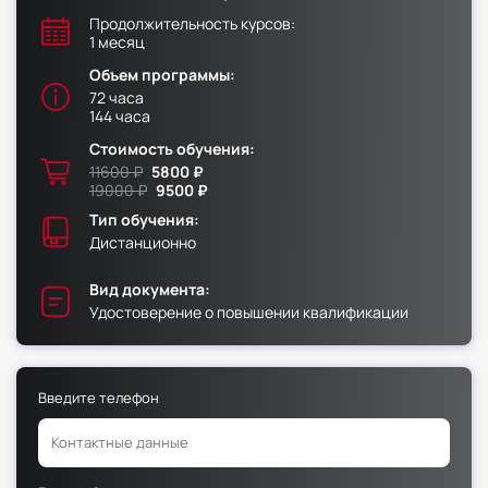
Продолжительность курсов:
1 месяц
Факультет физической культуры и спорта
Объем программы:
Юридический факультет
72 часа
Факультет менеджмента и экономики
144 часа
Факультет педагогики
Стоимость обучения:
11600 ₽
5800 ₽
Факультет психологии
19000 ₽
9500 ₽
Факультет рекламы и связей с общественностью
Тип обучения:
Дистанционно
Факультет социальной работы
Вид документа:
Удостоверение о повышении квалификации
Факультет физической культуры и спорта
Введите телефон
Юридический факультет
Факультет менеджмента и экономики
Факультет педагогики