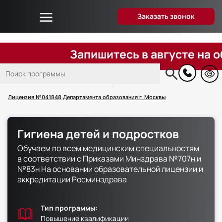
Заказать звонок
Об университете
Дистанционное образование
Запишитесь в августе на обуче
Преподаватели
Поиск
Блог
Основная
навигация
Вопрос-ответ
Лицензия №041848 Департамента образования г. Москвы
Отзывы слушателей
Акции и скидки
Гигиена детей и подростков
Способы оплаты
Обучаем по всем медицинским специальностям
Поступающим
в соответствии с Приказами Минздрава №707н и
№83н На основании образовательной лицензии и
Сведения об образовательной организации
аккредитации Росминздрава
Контакты
Тип программы:
Повышение квалификации