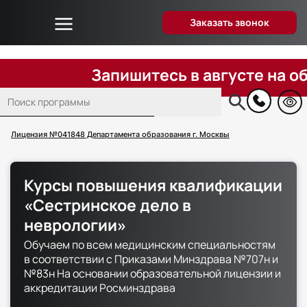
Заказать звонок
Об университете
Дистанционное образование
Запишитесь в августе на обуч
Преподаватели
Поиск
Блог
Основная
навигация
Вопрос-ответ
Лицензия №041848 Департамента образования г. Москвы
Отзывы слушателей
Акции и скидки
Курсы повышения квалификации
Способы оплаты
«Сестринское дело в
Поступающим
неврологии»
Сведения об образовательной организации
Обучаем по всем медицинским специальностям
в соответствии с Приказами Минздрава №707н и
Контакты
№83н На основании образовательной лицензии и
аккредитации Росминздрава