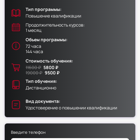
Тип программы:
Факультет физической культуры и спорта
Повышение квалификации
Юридический факультет
Продолжительность курсов:
1 месяц
Факультет менеджмента и экономики
Объем программы:
Факультет педагогики
72 часа
144 часа
Факультет психологии
Стоимость обучения:
Факультет рекламы и связей с общественностью
11600 ₽
5800 ₽
Факультет социальной работы
19000 ₽
9500 ₽
Тип обучения:
Дистанционно
Вид документа:
Факультет физической культуры и спорта
Удостоверение о повышении квалификации
Юридический факультет
Факультет менеджмента и экономики
Введите телефон
Факультет педагогики