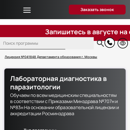
Заказать звонок
Об университете
Дистанционное образование
Запишитесь в августе на обуч
Преподаватели
Поиск
Блог
Основная
навигация
Вопрос-ответ
Лицензия №041848 Департамента образования г. Москвы
Отзывы слушателей
Акции и скидки
Лабораторная диагностика в
Способы оплаты
паразитологии
Поступающим
Обучаем по всем медицинским специальностям
Сведения об образовательной организации
в соответствии с Приказами Минздрава №707н и
№83н На основании образовательной лицензии и
Контакты
аккредитации Росминздрава