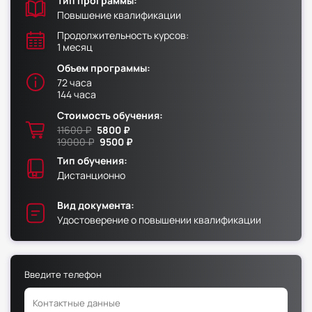
Тип программы:
Повышение квалификации
Факультет физической культуры и спорта
Продолжительность курсов:
1 месяц
Юридический факультет
Объем программы:
Факультет менеджмента и экономики
72 часа
Факультет педагогики
144 часа
Стоимость обучения:
Факультет психологии
11600 ₽
5800 ₽
Факультет рекламы и связей с общественностью
19000 ₽
9500 ₽
Факультет социальной работы
Тип обучения:
Дистанционно
Вид документа:
Удостоверение о повышении квалификации
Факультет физической культуры и спорта
Юридический факультет
Введите телефон
Факультет менеджмента и экономики
Факультет педагогики