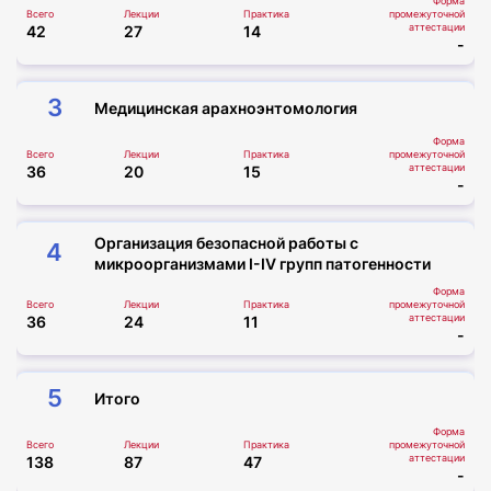
Форма
Всего
Лекции
Практика
промежуточной
аттестации
42
27
14
-
3
Медицинская арахноэнтомология
Форма
Всего
Лекции
Практика
промежуточной
аттестации
36
20
15
-
Организация безопасной работы с
4
микроорганизмами I-IV групп патогенности
Форма
Всего
Лекции
Практика
промежуточной
аттестации
36
24
11
-
5
Итого
Форма
Всего
Лекции
Практика
промежуточной
аттестации
138
87
47
-