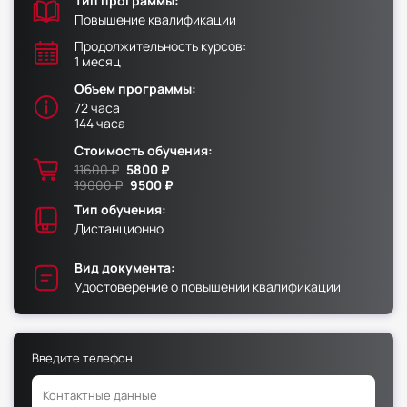
Тип программы:
Повышение квалификации
Факультет физической культуры и спорта
Продолжительность курсов:
1 месяц
Юридический факультет
Объем программы:
Факультет менеджмента и экономики
72 часа
Факультет педагогики
144 часа
Стоимость обучения:
Факультет психологии
11600 ₽
5800 ₽
Факультет рекламы и связей с общественностью
19000 ₽
9500 ₽
Факультет социальной работы
Тип обучения:
Дистанционно
Вид документа:
Удостоверение о повышении квалификации
Факультет физической культуры и спорта
Юридический факультет
Введите телефон
Факультет менеджмента и экономики
Факультет педагогики