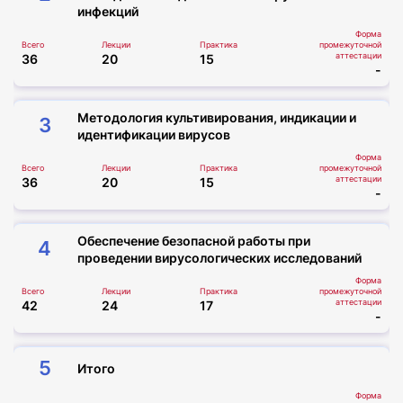
инфекций
Форма
Всего
Лекции
Практика
промежуточной
аттестации
36
20
15
-
Методология культивирования, индикации и
3
идентификации вирусов
Форма
Всего
Лекции
Практика
промежуточной
аттестации
36
20
15
-
Обеспечение безопасной работы при
4
проведении вирусологических исследований
Форма
Всего
Лекции
Практика
промежуточной
аттестации
42
24
17
-
5
Итого
Форма