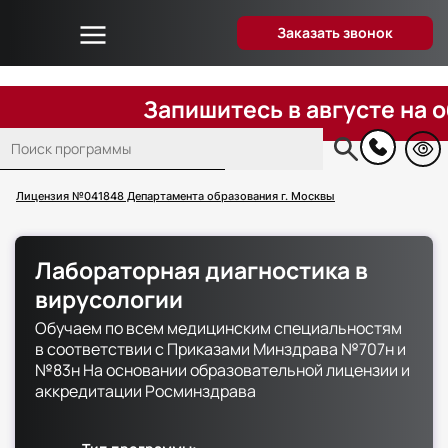
Заказать звонок
Об университете
Дистанционное образование
Запишитесь в августе на обуче
Преподаватели
Поиск
Блог
Основная
навигация
Вопрос-ответ
Лицензия №041848 Департамента образования г. Москвы
Отзывы слушателей
Акции и скидки
Лабораторная диагностика в
Способы оплаты
вирусологии
Поступающим
Обучаем по всем медицинским специальностям
Сведения об образовательной организации
в соответствии с Приказами Минздрава №707н и
№83н На основании образовательной лицензии и
Контакты
аккредитации Росминздрава