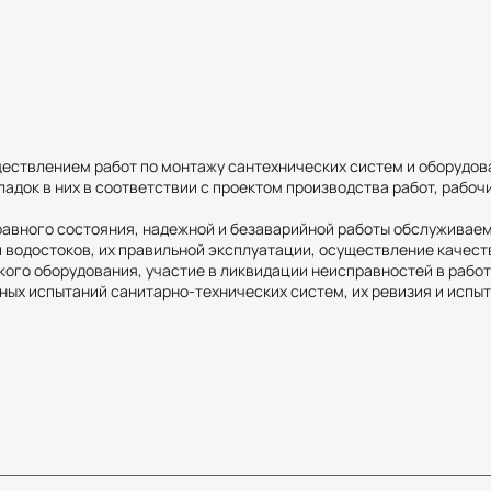
ествлением работ по монтажу сантехнических систем и оборудова
адок в них в соответствии с проектом производства работ, рабо
равного состояния, надежной и безаварийной работы обслуживае
 водостоков, их правильной эксплуатации, осуществление качес
кого оборудования, участие в ликвидации неисправностей в рабо
ных испытаний санитарно-технических систем, их ревизия и испы