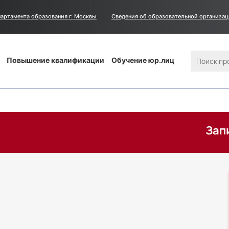
артамента образования г. Москвы
Сведения
Сведения об образовательной организа
об
образовательной
организации
Поиск
Повышение квалификации
Обучение юр.лиц
Запишитесь