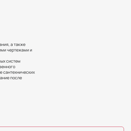
ния, а также
чими чертежами и
мых систем
твенного
те сантехнических
тание после