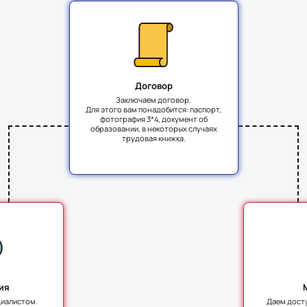
Договор
Заключаем договор.
Для этого вам понадобится: паспорт,
фотография 3*4, документ об
образовании, в некоторых случаях
трудовая книжка.
ия
циалистом.
Даем дост