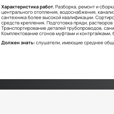
Характеристика работ.
Характеристика работ.
Характеристика работ.
Характеристика работ.
Характеристика работ.
Разборка, ремонт и сборк
центрального отопления, водоснабжения, канали
сантехника более высокой квалификации. Сортиро
средств крепления. Подготовка пряди, растворов
Транспортирование деталей трубопроводов, санит
Должен знать:
Должен знать:
Должен знать:
Комплектование сгонов муфтами и контргайками, б
Должен знать:
Должен знать:
слушатели, имеющие среднее общ