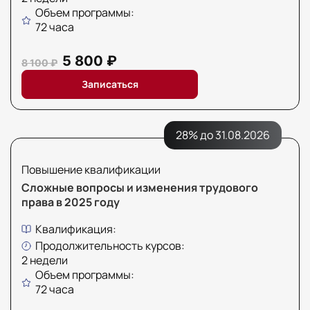
Факультет психологии
Объем программы:
72 часа
Факультет рекламы и связей с общественностью
Факультет социальной работы
5 800 ₽
8 100 ₽
Записаться
28% до 31.08.2026
Повышение квалификации
Сложные вопросы и изменения трудового
права в 2025 году
Квалификация:
Продолжительность курсов:
2 недели
Объем программы:
72 часа