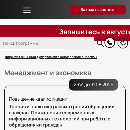
Заказать звонок
Об университете
Дистанционное образование
Запишитесь в августе
Преподаватели
Поиск
Блог
Основная
навигация
Вопрос-ответ
Лицензия №041848 Департамента образования г. Москвы
Отзывы слушателей
Менеджмент и экономика
Акции и скидки
Способы оплаты
26% до 31.08.2026
Поступающим
Повышение квалификации
Сведения об образовательной организации
Теория и практика рассмотрения обращений
Контакты
граждан. Применение современных
информационных технологий при работе с
обращениями граждан