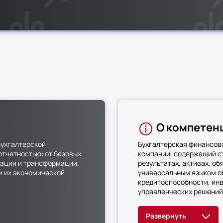
О компетен
бухгалтерской
Бухгалтерская финансова
отчетностью: от базовых
компании, содержащий с
дации и трансформации.
результатах, активах, о
и их экономической
универсальным языком об
кредитоспособности, ин
управленческих решений