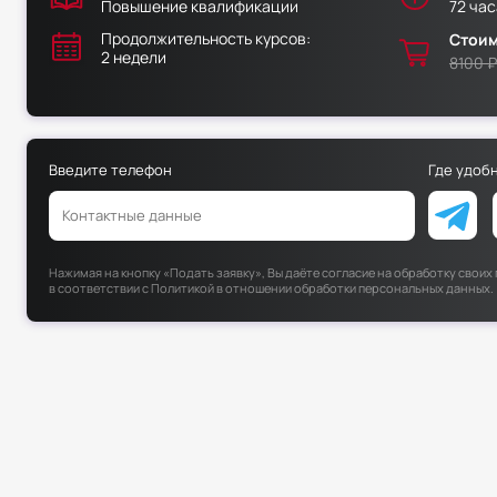
Повышение квалификации
72 час
Продолжительность курсов:
Стоим
2 недели
8100 ₽
Введите телефон
Где удоб
Нажимая на кнопку «Подать заявку», Вы даёте согласие на обработку свои
в соответствии с
Политикой в отношении обработки персональных данных
.