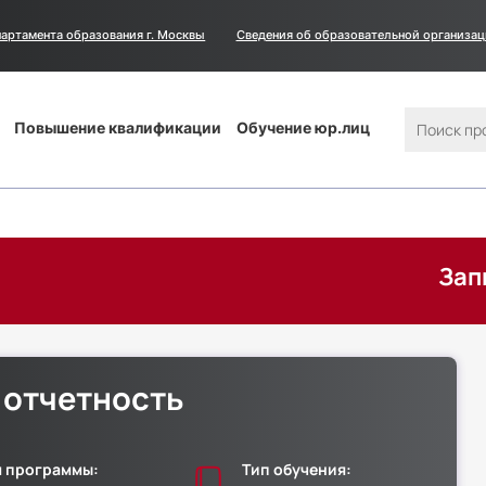
артамента образования г. Москвы
Сведения
Сведения об образовательной организа
об
образовательной
организации
Поиск
Повышение квалификации
Обучение юр.лиц
Запишитесь 
 отчетность
 программы:
Тип обучения: