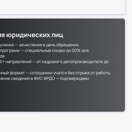
ля юридических лиц
учения — зачисление в день обращения.
программ — специальные скидки до 50% для
ов.
0+ направлений — от кадрового делопроизводителя до
ный формат — сотрудники учатся без отрыва от работы.
сение сведений в ФИС ФРДО — подтверждаем
тов.
 доставляем почтой — бесплатно и в любой регион.
 для постоянных партнёров и групповых заявок —
ы при оформлении.
ности в корпоративном обучении быстро и с