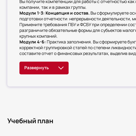
Вы получите компетенции для работы с отчетностью как 
компании, так и в рамках группы.
Модули 1-3: Концепция и состав.
Вы сформулируете ос
подготовки отчетности: непрерывности деятельности, м
Примените требования ПБУ и ФСБУ при определении сос
разграничите обязательные формы для субъектов малог
крупных компаний.
Модули 4-6:
Практика заполнения. Вы сформируете бух
корректной группировкой статей по степени ликвидност
составите отчет о финансовых результатах, выделив вид
обычной и прочей деятельности. Разработаете ключевые
учетной политике, основных средствах, финансовых вло
кредиторской задолженности.
Модули 7-9:
Расширенный контекст. Вы выделите отчет
организации и подготовите информацию по ним, рассчи
внутригрупповые обороты при составлении консолидиро
Проведете сравнительный анализ статей отчетности по
выполните начальные трансформационные корректировки
основных средств по справедливой стоимости
Учебный план