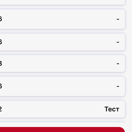
6
-
6
-
8
-
6
-
2
Тест
72