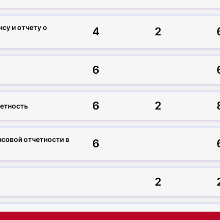
су и отчету о
4
2
6
6
2
четность
совой отчетности в
6
2
56
16