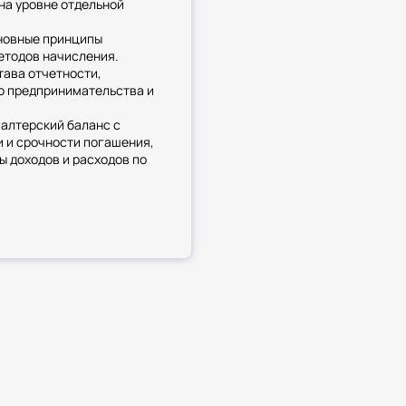
на уровне отдельной
новные принципы
етодов начисления.
тава отчетности,
о предпринимательства и
галтерский баланс с
и и срочности погашения,
ы доходов и расходов по
 разделы пояснений: об
жениях, дебиторской и
ные сегменты
таете и элиминируете
ванной отчетности.
 РСБУ и МСФО и
, такие как переоценка