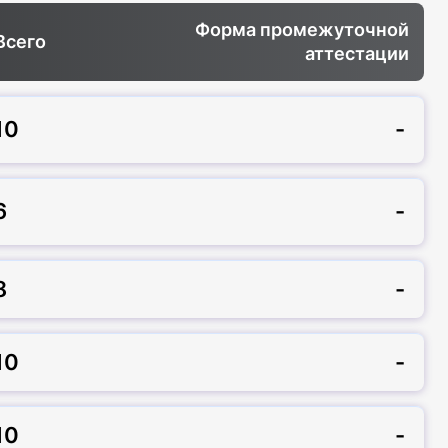
Форма промежуточной
Всего
аттестации
10
-
6
-
8
-
10
-
10
-