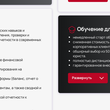
Обучение д
ских навыков и
ления, проверки и
немедленный старт об
тчетности в современных
сниженная стоимость 
корпоративных клиент
обширный выбор из 50
юриста.
ие финансовой
полностью дистанцион
гарантированное вне
лирования на
легитимность докумен
оригиналы документов
формы (баланс, отчет о
персональные условия
дополнительные льгот
нтам, а также сводной и
Закроем все ваши потреб
максимальной выгодой!
ой отчетности к