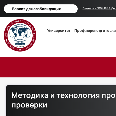
Версия для слабовидящих
Лицензия №041848 Деп
Основная
Университет
Проф.переподготовка
навигация
Методика и технология пр
проверки