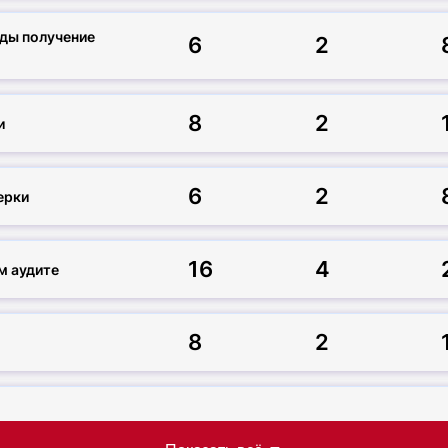
ды получение
6
2
8
2
и
6
2
ерки
16
4
м аудите
8
2
8
2