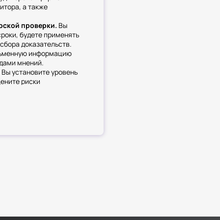
итора, а также
рской проверки.
Вы
сроки, будете применять
 сбора доказательств.
исьменную информацию
идами мнений.
.
Вы установите уровень
цените риски
товки отчетности.
ените их влияние на