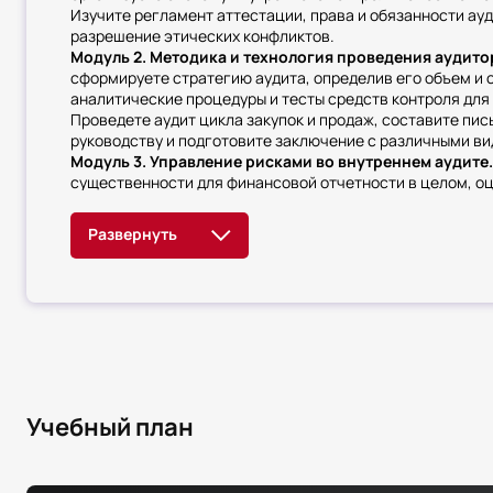
Изучите регламент аттестации, права и обязанности ауд
разрешение этических конфликтов.
Модуль 2. Методика и технология проведения аудито
сформируете стратегию аудита, определив его объем и 
аналитические процедуры и тесты средств контроля для
Проведете аудит цикла закупок и продаж, составите п
руководству и подготовите заключение с различными в
Модуль 3. Управление рисками во внутреннем аудите
существенности для финансовой отчетности в целом, о
существенного искажения на уровне предпосылок подго
Идентифицируете ключевые бизнес-риски компании и оц
процедуры внутреннего аудита
Учебный план