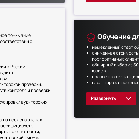
Обучение д
ное понимание
 соответствии с
немедленный старт об
сниженная стоимость 
корпоративных клиент
обширный выбор из 50
ии в России.
юриста.
аудита.
полностью дистанцион
ора.
гарантированное вне
диторской проверки.
легитимность докумен
ств контроля и проверки
оригиналы документов
персональные условия
кусировки аудиторских
дополнительные льгот
Закроем все ваши потреб
максимальной выгодой!
 на всех его этапах.
лассифицируете
рты по отчетности,
аудиторской фирме.