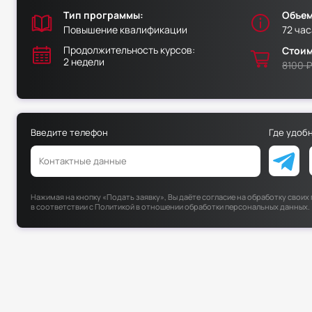
Тип программы:
Объем
Повышение квалификации
72 час
Продолжительность курсов:
Стоим
2 недели
8100 ₽
Введите телефон
Где удоб
Нажимая на кнопку «Подать заявку», Вы даёте согласие на обработку свои
в соответствии с
Политикой в отношении обработки персональных данных
.