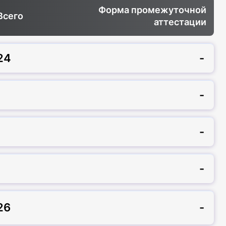
Форма промежуточной
Всего
аттестации
24
-
-
-
-
26
-