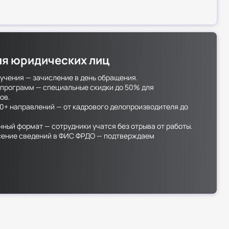
ля юридических лиц
учения — зачисление в день обращения.
программ — специальные скидки до 50% для
ов.
0+ направлений — от кадрового делопроизводителя до
ный формат — сотрудники учатся без отрыва от работы.
сение сведений в ФИС ФРДО — подтверждаем
тов.
 доставляем почтой — бесплатно и в любой регион.
 для постоянных партнёров и групповых заявок —
ы при оформлении.
ности в корпоративном обучении быстро и с