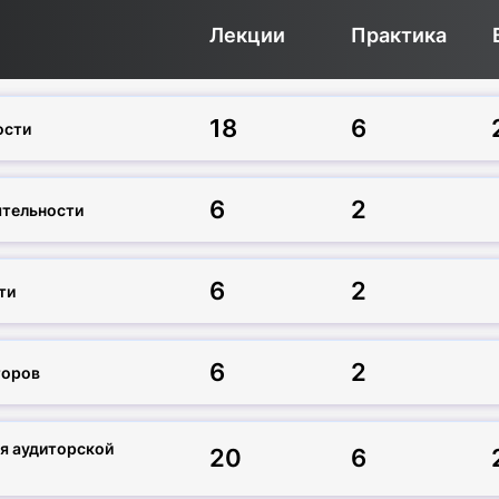
Лекции
Практика
18
6
ости
6
2
ятельности
6
2
ти
6
2
торов
ия аудиторской
20
6