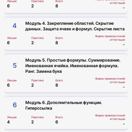
Лекции
Практика
Всего
аттестации
6
2
8
-
Модуль 4. Закрепление областей. Скрытие
4
данных. Защита ячеек и формул. Скрытие листа
Форма промежуточной
Лекции
Практика
Всего
аттестации
6
2
8
-
Модуль 5. Простые формулы. Суммирование.
5
Именованная ячейка. Именованная формула.
Ранг. Замена букв
Форма промежуточной
Лекции
Практика
Всего
аттестации
6
2
8
-
Модуль 6. Дополнительные функции.
6
Гиперссылка
Форма промежуточной
Лекции
Практика
Всего
аттестации
4
2
6
-