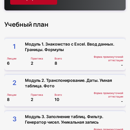
гарантированное внесение сведений в ФИС
ФРДО — подтверждаем легитимность
документов.
Учебный план
оригиналы документов доставляем почтой —
бесплатно и в любой регион.
персональные условия для постоянных
партнёров и групповых заявок —
Модуль 1. Знакомство с Excel. Ввод данных.
1
дополнительные льготы при оформлении.
Границы. Формулы
Закроем все ваши потребности в корпоративном
Форма промежуточной
Лекции
обучении быстро и с максимальной выгодой!
Практика
Всего
аттестации
6
2
8
-
Модуль 2. Транспонирование. Даты. Умная
2
таблица. Фото
Форма промежуточной
Лекции
Практика
Всего
аттестации
8
2
10
-
Модуль 3. Заполнение таблиц. Фильтр.
3
Генератор чисел. Уникальная запись
Форма промежуточной