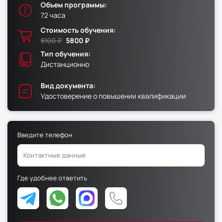
Объем программы:
72 часа
Факультет физической культуры и спорта
Стоимость обучения:
Юридический факультет
8100 ₽
5800 ₽
Факультет менеджмента и экономики
Тип обучения:
Дистанционно
Факультет педагогики
Факультет психологии
Вид документа:
Удостоверение о повышении квалификации
Факультет рекламы и связей с общественностью
Факультет социальной работы
Введите телефон
Факультет физической культуры и спорта
Где удобнее ответить
Юридический факультет
Факультет менеджмента и экономики
Факультет педагогики