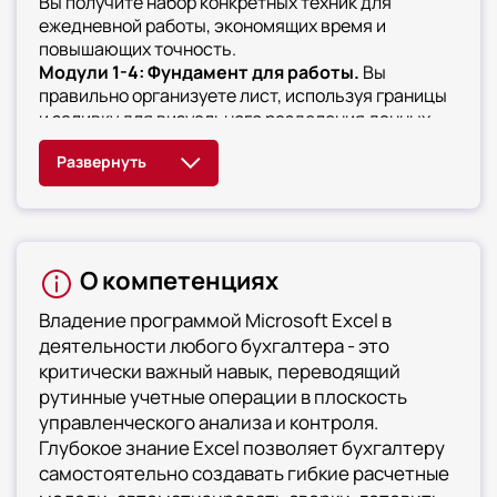
Вы получите набор конкретных техник для
ежедневной работы, экономящих время и
повышающих точность.
Модули 1-4: Фундамент для работы.
Вы
правильно организуете лист, используя границы
и заливку для визуального разделения данных,
преобразуете данные из строки в столбец
(транспонирование). Превратите диапазон в
«умную таблицу» для автоматического
расширения формул и фильтров, скроете
промежуточные расчеты, защитите книгу
паролем и сделаете невидимыми служебные
О компетенциях
листы.
Модули 5-8: Автоматизация расчетов.
Вы
Владение программой Microsoft Excel в
будете использовать именованные ячейки в
деятельности любого бухгалтера - это
сложных формулах, ранжируете данные
критически важный навык, переводящий
(например, поставщиков по сумме закупок).
рутинные учетные операции в плоскость
Извлечете числа из текстовых строк,
рассчитаете точный возраст или стаж
управленческого анализа и контроля.
сотрудника по функции РАЗНДАТ, найдете
Глубокое знание Excel позволяет бухгалтеру
различия в двух списках, обработаете текст
самостоятельно создавать гибкие расчетные
функциями ПОДСТАВИТЬ и СЖПРОБЕЛЫ.