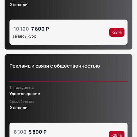
2 недели
10 100
7 800 ₽
-22 %
за весь курс
Реклама и связи с общественностью
Тип документа:
Удостоверение
Срок обучения:
2 недели
8 100
5 800 ₽
-28 %