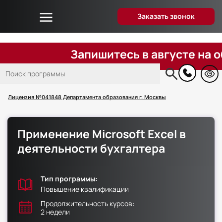
Заказать звонок
Об университете
Дистанционное образование
Запишитесь в августе на обуче
Преподаватели
Поиск
Блог
Основная
навигация
Вопрос-ответ
Лицензия №041848 Департамента образования г. Москвы
Отзывы слушателей
Акции и скидки
Применение Microsoft Excel в
Способы оплаты
деятельности бухгалтера
Поступающим
Сведения об образовательной организации
Тип программы:
Контакты
Повышение квалификации
Продолжительность курсов:
2 недели