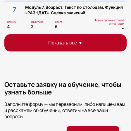
Модуль 7. Возраст. Текст по столбцам. Функция
7
«РАЗНДАТ». Сцепка значений
Форма промежуточной
Лекции
Практика
Всего
аттестации
4
2
6
-
Модуль 8. Дубликат. Функция «ДЛСТР»,
8
Функция «Подставить». Функция
«СУММПРОИЗВ». Типы ячеек
Форма промежуточной
Лекции
Практика
Всего
аттестации
6
2
8
-
Оставьте заявку на обучение, чтобы
Модуль 9. Спарклайны. Круговые диаграммы.
9
узнать больше
Гистограммы. График
Форма промежуточной
Лекции
Практика
Всего
аттестации
Заполните форму — мы перезвоним, либо напишем вам
6
2
8
-
и расскажем об обучении, ответим на все ваши
вопросы
10
Итоговая аттестация