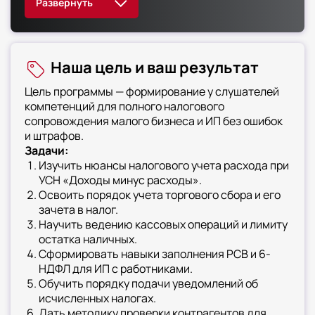
порядок применения контрольно-кассовой
техники и новых правил выдачи чеков.
Слушатели изучают процедуры снятия с учета
и перехода между режимами
Наша цель и ваш результат
Цель программы — формирование у слушателей
компетенций для полного налогового
сопровождения малого бизнеса и ИП без ошибок
и штрафов.
Задачи:
Изучить нюансы налогового учета расхода при
УСН «Доходы минус расходы».
Освоить порядок учета торгового сбора и его
зачета в налог.
Научить ведению кассовых операций и лимиту
остатка наличных.
Сформировать навыки заполнения РСВ и 6-
НДФЛ для ИП с работниками.
Обучить порядку подачи уведомлений об
исчисленных налогах.
Дать методику проверки контрагентов для