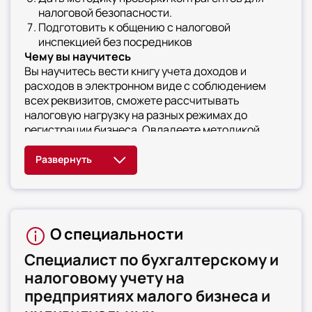
налоговой безопасности.
Подготовить к общению с налоговой
инспекцией без посредников
Чему вы научитесь
Вы научитесь вести книгу учета доходов и
расходов в электронном виде с соблюдением
всех реквизитов, сможете рассчитывать
налоговую нагрузку на разных режимах до
регистрации бизнеса. Овладеете методикой
уменьшения налога УСН на сумму страховых
взносов полностью, научитесь составлять и
сдавать единую упрощенную налоговую
декларацию. Сможете формировать отчетность
через личный кабинет ИП, освоите порядок
восстановления налогового учета после сбоев
О специальности
или утери данных. Научитесь готовить пояснения
в ФНС при расхождениях в декларации УСН
Специалист по бухгалтерскому и
налоговому учету на
предприятиях малого бизнеса и