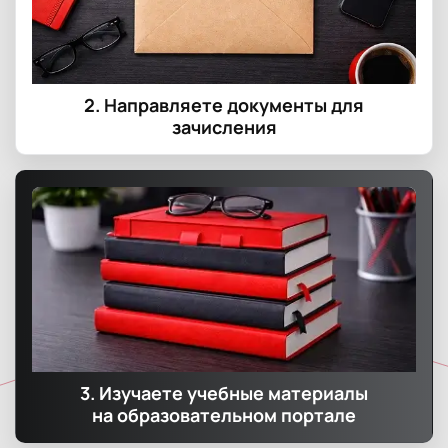
Сопровождение проверок, обжалование
штрафов
Работа в юридических фирмах или частная
практика
Карьерный путь
2. Направляете документы для
зачисления
Карьерный путь — один из самых быстрых в
бухгалтерии.
Ступень 1 (0–1 год):
Стажер / помощник
бухгалтера
Функции: ввод первички, сканирование
документов, отправка отчетности по ЭДО
Зарплата: 25 000 – 35 000 ₽
Обучение: наставник + курсы
переподготовки 250-670 часов
Ступень 2 (1–2 года):
Бухгалтер на участке
(1-2 компании)
Функции: банк, касса, зарплата, первичка
3. Изучаете учебные материалы
Зарплата: 40 000 – 60 000 ₽
на образовательном портале
Требования: знание 1С и основ