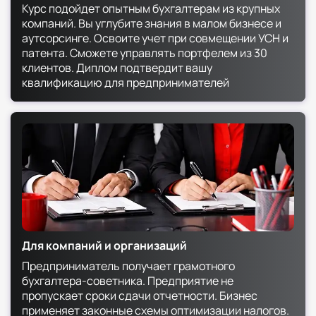
Курс подойдет опытным бухгалтерам из крупных
Изменения в порядке уплаты НДС
компаний. Вы углубите знания в малом бизнесе и
Новые формы деклараций
аутсорсинге. Освоите учет при совмещении УСН и
Обновленные КБК (появились отдельные
патента. Сможете управлять портфелем из 30
коды для НДФЛ участников СВО)
клиентов. Диплом подтвердит вашу
Важные качества в профессии
квалификацию для предпринимателей
Топ-9 качеств по версии работодателей и
экспертов:
Глубокое знание налоговых спецрежимов —
не только теории, но и судебной практики.
Уверенный пользователь 1С и Excel —
малый бизнес не платит за дорогую
автоматизацию.
Понимание нового порядка НДС — с 2026
года упрощенцы могут стать
Для компаний и организаций
плательщиками НДС.
Предприниматель получает грамотного
Навык работы с ЭДО и УПД 5.03 —
бухгалтера-советника. Предприятие не
обязателен с 2026 года.
пропускает сроки сдачи отчетности. Бизнес
Ответственность — ошибка в расчете НДС
применяет законные схемы оптимизации налогов.