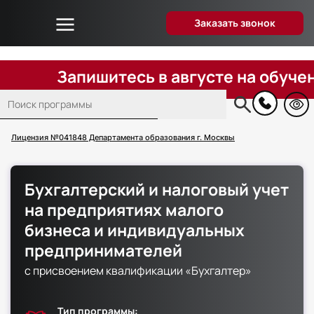
Заказать звонок
Об университете
Дистанционное образование
Запишитесь в августе на обучение п
Преподаватели
Поиск
Блог
Основная
навигация
Вопрос-ответ
Лицензия №041848 Департамента образования г. Москвы
Отзывы слушателей
Акции и скидки
Бухгалтерский и налоговый учет
Способы оплаты
на предприятиях малого
Поступающим
бизнеса и индивидуальных
Сведения об образовательной организации
предпринимателей
Контакты
с присвоением квалификации «Бухгалтер»
Тип программы: