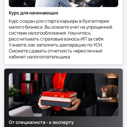
сентября 2026 — на несколько периодов
вперед)
Курс для начинающих
Функция 4.
Зарплатный блок
Расчет зарплаты, отпускных, больничных
Курс создан для старта карьеры в бухгалтерии
малого бизнеса. Вы освоите учет на упрощенной
Расчет страховых взносов (по новым
системе налогообложения. Научитесь
правилам 2026 года)
рассчитывать страховые взносы ИП за себя.
Сдача РСВ, 6-НДФЛ, ЕФС-1
Узнаете, как заполнять декларацию по УСН.
Оформление приема и увольнения
Сможете сдавать отчетность через личный
сотрудников
кабинет налогоплательщика
Функция 5. Консультирование и помощь в
проверках
Ответы на требования ФНС (в 2026 году
запросов стало больше из-за реформы)
Подготовка пояснений по расхождениям
Сопровождение камеральных проверок
Функция 6. Мониторинг изменений
законодательства
В 2026 году это критически важно.
Специалист должен отслеживать:
От специалиста - к эксперту
Новые лимиты для УСН и ПСН