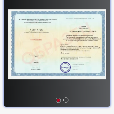
000–200 000 ₽, а на частной практике можно
зарабатывать 150 000+. Плюсы: высокий спрос,
возможность удаленной работы, быстрая
карьера. Минусы: полная ответственность,
постоянные изменения в НК РФ (НДС 22%,
новые лимиты ПСН, новые КБК),
ненормированный график. Карьерный путь:
помощник → бухгалтер на участке →
бухгалтер полного цикла → главбух →
аутсорс-практика. Профессия идеальна для
тех, кто готов учиться каждый месяц и не
боится налоговых проверок