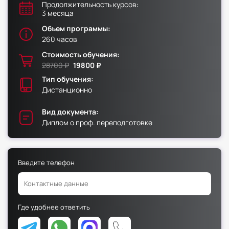
Продолжительность курсов:
3 месяца
Факультет физической культуры и спорта
Объем программы:
Юридический факультет
260 часов
Факультет менеджмента и экономики
Стоимость обучения:
28700 ₽
19800 ₽
Факультет педагогики
Тип обучения:
Факультет психологии
Дистанционно
Факультет рекламы и связей с общественностью
Вид документа:
Факультет социальной работы
Диплом о проф. переподготовке
Введите телефон
Факультет физической культуры и спорта
Юридический факультет
Факультет менеджмента и экономики
Где удобнее ответить
Факультет педагогики