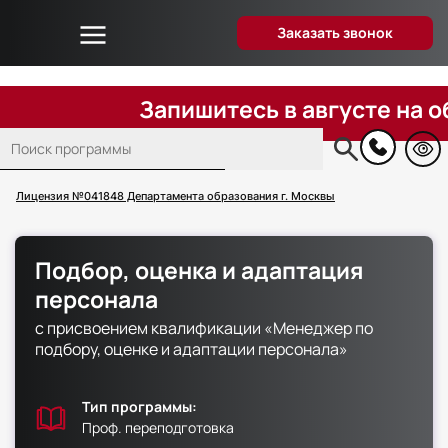
Заказать звонок
Об университете
Дистанционное образование
Запишитесь в августе на обуче
Преподаватели
Поиск
Блог
Основная
навигация
Вопрос-ответ
Лицензия №041848 Департамента образования г. Москвы
Отзывы слушателей
Акции и скидки
Подбор, оценка и адаптация
Способы оплаты
персонала
Поступающим
с присвоением квалификации «Менеджер по
Сведения об образовательной организации
подбору, оценке и адаптации персонала»
Контакты
Тип программы:
Проф. переподготовка