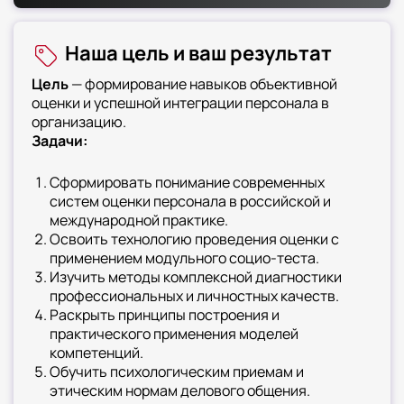
характеристик. Особый акцент сделан на
технологиях построения объективной
Наша цель и ваш результат
системы отбора. Курс охватывает разработку
моделей компетенций для различных
Цель
— формирование навыков объективной
должностных групп. Вы освоите инструменты
оценки и успешной интеграции персонала в
создания эффективной системы адаптации
организацию.
как элемента организационной культуры
Задачи:
Сформировать понимание современных
систем оценки персонала в российской и
международной практике.
Освоить технологию проведения оценки с
применением модульного социо-теста.
Изучить методы комплексной диагностики
профессиональных и личностных качеств.
Раскрыть принципы построения и
практического применения моделей
компетенций.
Обучить психологическим приемам и
этическим нормам делового общения.