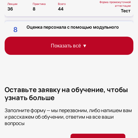
Форма промежуточной
Лекции
Практика
Всего
аттестации
36
8
44
Тест
Оценка персонала с помощью модульного
8
социо-теста.
Форма промежуточной
Лекции
Практика
Всего
аттестации
36
8
44
Тест
Количественный и качественный подход в
9
профессиональной диагностике.
Форма промежуточной
Лекции
Практика
Всего
аттестации
36
8
44
Оставьте заявку на обучение, чтобы
Тест
узнать больше
Модель компетенций как инструмент подбора
10
Заполните форму — мы перезвоним, либо напишем вам
персонала.
и расскажем об обучении, ответим на все ваши
Форма промежуточной
Лекции
Практика
Всего
аттестации
вопросы
36
8
44
Тест