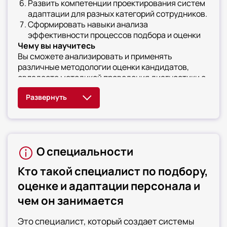
Развить компетенции проектирования систем
адаптации для разных категорий сотрудников.
Сформировать навыки анализа
эффективности процессов подбора и оценки
Чему вы научитесь
Вы сможете анализировать и применять
различные методологии оценки кандидатов,
овладеете методикой проведения диагностики с
помощью модульного социо-теста. Научитесь
сочетать количественные и качественные
методы в профессиональном отборе, сможете
разрабатывать модели компетенций для
ключевых должностей организации. Освоите
техники делового общения для проведения
О специальности
интервью и переговоров, будете создавать
программы адаптации, снижающие текучесть на
Кто такой специалист по подбору,
испытательном сроке. Научитесь оценивать
эффективность рекрутинговых процессов и
оценке и адаптации персонала и
источников подбора, сможете выстраивать
чем он занимается
прозрачную систему принятия кадровых решений
Это специалист, который создает системы