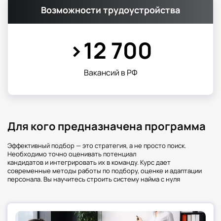
Финансы
100-160 тыс.
Возможности трудоустройства
FMCG
90-140 тыс.₽
Производство
80-130 тыс.₽
5. Плюсы и минусы профессии
>12 700
Преимущества:
Вакансий в РФ
Быстрый карьерный рост
Работа с интересными людьми и проектами
Высокая социальная значимость
Сложности:
Ответственность за неверные решения
Для кого предназначена программа
Необходимость балансировать между
интересами кандидата и компании
Эффективный подбор — это стратегия, а не просто поиск.
6. Где работает специалист
Необходимо точно оценивать потенциал
кандидатов и интегрировать их в команду. Курс дает
современные методы работы по подбору, оценке и адаптации
Международные компании
персонала. Вы научитесь строить систему найма с нуля
Консалтинговые фирмы
Технологические стартапы
Крупные retail-сети