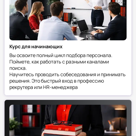
7. Карьера специалиста
Корпоративный путь: От специалиста до HR
BP (специалист, который работает на стыке
бизнеса и кадрового менеджмента)
Консалтинговый путь: Переход в executive
search (специализированный процесс
Курс для начинающих
поиска и привлечения
высококвалифицированных специалистов
Вы освоите полный цикл подбора персонала.
Поймете, как работать с разными каналами
для ключевых позиций в компании)
поиска.
Экспертный путь: Становление HR-
Научитесь проводить собеседования и принимать
аналитиком или коучем
решения. Это быстрый вход в профессию
Заключение
рекрутера или HR-менеджера
Профессия специалиста по подбору, оценке и
адаптации персонала остается одной из
самых динамичных в HR. Она требует
постоянного развития и адаптации к новым
вызовам рынка труда, но предлагает
неограниченные возможности для