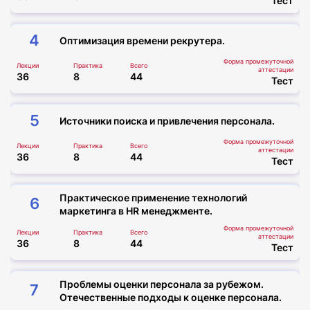
Тест
4
Оптимизация времени рекрутера.
Форма промежуточной
Лекции
Практика
Всего
аттестации
36
8
44
Тест
5
Источники поиска и привлечения персонала.
Форма промежуточной
Лекции
Практика
Всего
аттестации
36
8
44
Тест
Практическое применение технологий
6
маркетинга в HR менеджменте.
Форма промежуточной
Лекции
Практика
Всего
аттестации
36
8
44
Тест
Проблемы оценки персонала за рубежом.
7
Отечественные подходы к оценке персонала.