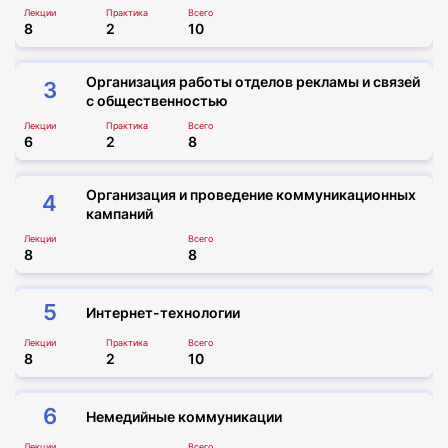
обучении быстро и с максимальной выгодой!
Лекции
Практика
Всего
8
2
10
Организация работы отделов рекламы и связей
3
с общественностью
Лекции
Практика
Всего
6
2
8
Организация и проведение коммуникационных
4
кампаний
Лекции
Всего
8
8
5
Интернет-технологии
Лекции
Практика
Всего
8
2
10
6
Немедийные коммуникации
Лекции
Всего