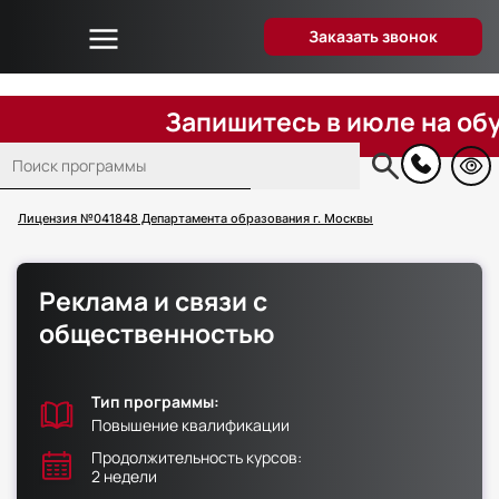
Заказать звонок
Об университете
Дистанционное образование
Запишитесь в июле на обучени
Преподаватели
Поиск
Блог
Основная
навигация
Вопрос-ответ
Лицензия №041848 Департамента образования г. Москвы
Отзывы слушателей
Акции и скидки
Реклама и связи с
Способы оплаты
общественностью
Поступающим
Сведения об образовательной организации
Тип программы:
Контакты
Повышение квалификации
Продолжительность курсов:
2 недели