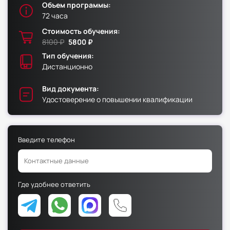
Объем программы:
72 часа
Факультет физической культуры и спорта
Стоимость обучения:
Юридический факультет
8100 ₽
5800 ₽
Факультет менеджмента и экономики
Тип обучения:
Дистанционно
Факультет педагогики
Факультет психологии
Вид документа:
Удостоверение о повышении квалификации
Факультет рекламы и связей с общественностью
Факультет социальной работы
Введите телефон
Факультет физической культуры и спорта
Где удобнее ответить
Юридический факультет
Факультет менеджмента и экономики
Факультет педагогики