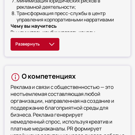
Минимизация юридических рисков в
рекламной деятельности;
Трансформация пресс-службы в центр
управления корпоративными нарративами
Чему вы научитесь
Вы научитесь комбинировать каналы
коммуникации для достижения максимального
охвата и глубины воздействия, освоите
технику создания бренд-платформы и айдентики.
Сможете разрабатывать регламенты и KPI для
сотрудников рекламного и PR-отделов,
овладеете
О компетенциях
методикой составления детального медиа-плана
и бюджета кампании. Будете организовывать
Реклама и связи с общественностью — это
партнерские программы и мероприятия B2B-
неотъемлемая составляющая любой
сегмента, сможете проводить антикризисный
организации, направленная на создание и
аудит рекламных материалов и публичных
поддержание благоприятной среды для
высказываний. Научитесь создавать
редакционный план и контент-стратегию для
бизнеса. Реклама генерирует
корпоративных медиа
немедленный спрос, используя креатив и
платные медиаканалы. PR формирует