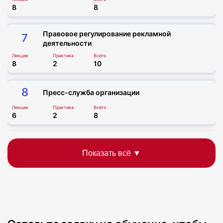
8
8
Правовое регулирование рекламной
7
деятельности
Лекции
Практика
Всего
8
2
10
8
Пресс-служба организации
Лекции
Практика
Всего
6
2
8
9
Итоговая аттестация
Практика
Всего
2
2
Итого
Форма промежуточной
Лекции
Практика
Всего
аттестации
58
14
72