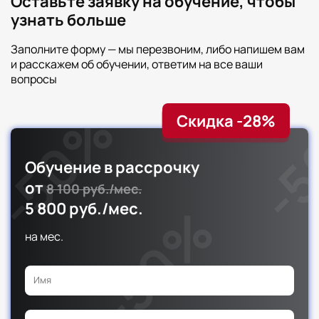
Оставьте заявку на обучение, чтобы
Итоговый тест
узнать больше
Заполните форму — мы перезвоним, либо напишем вам
и расскажем об обучении, ответим на все ваши
вопросы
Скидка -28%
Обучение в рассрочку
от
8 100 руб./мес.
5 800 руб./мес.
на
мес.