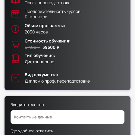
Проф. переподготовка
Продолжительность курсов:
Факультет физической культуры и спорта
12 месяцев
Юридический факультет
Объем программы:
Факультет менеджмента и экономики
2030 часов
Факультет педагогики
Стоимость обучения:
51400 ₽
39500 ₽
Факультет психологии
Тип обучения:
Факультет рекламы и связей с общественностью
Дистанционно
Факультет социальной работы
Вид документа:
Диплом о проф. переподготовке
Факультет физической культуры и спорта
Введите телефон
Юридический факультет
Факультет менеджмента и экономики
Факультет педагогики
Где удобнее ответить