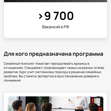
Совместные сессии с участием всех членов
семьи
>9 700
Генограммы — анализ семейной истории
Коммуникативные тренинги — отработка
навыков общения
Вакансий в РФ
Ролевые игры — проигрывание проблемных
ситуаций
3. Важные качества специалиста
Профессия требует специфического набора
Для кого предназначена программа
личностных и профессиональных
характеристик.
Семейный психолог помогает преодолевать кризисы в
Таблица: Ключевые компетенции
отношениях. Специалист сопровождает семьи на разных этапах
развития. Курс учит системному подходу в решении семейных
специалиста
проблем. Вы станете экспертом в восстановлении доверия и
понимания
Личностные качества
Профессиональны
Эмпатия и терпимость
Системное мы
Эмоциональная устойчивость
Навыки меди
Коммуникабельность
Знание семейной 
Тактичность
Владение методам