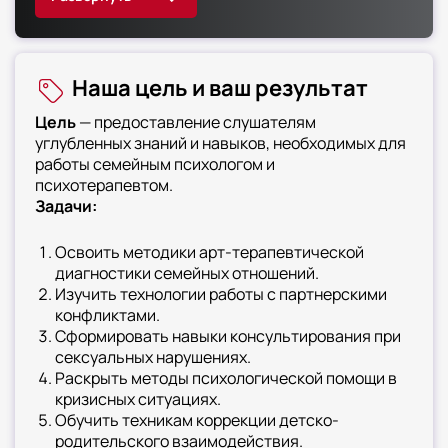
Слушатели изучат специфику
консультирования партнерских и сексуальных
отношений. Особый акцент сделан на работе с
Наша цель и ваш результат
кризисными состояниями и
психологическими травмами в семейном
Цель
— предоставление слушателям
контексте. Курс включает освоение методов
углубленных знаний и навыков, необходимых для
диагностики и коррекции с использованием
работы семейным психологом и
арт-терапии. Вы получите подготовку для
психотерапевтом.
работы с разнообразными запросами в
Задачи:
семейном консультировании
Освоить методики арт-терапевтической
диагностики семейных отношений.
Изучить технологии работы с партнерскими
конфликтами.
Сформировать навыки консультирования при
сексуальных нарушениях.
Раскрыть методы психологической помощи в
кризисных ситуациях.
Обучить техникам коррекции детско-
родительского взаимодействия.