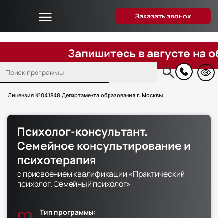
Заказать звонок
Об университете
Дистанционное образование
Запишитесь в августе на обуче
Преподаватели
Поиск
Блог
Основная
навигация
Вопрос-ответ
Лицензия №041848 Департамента образования г. Москвы
Отзывы слушателей
Акции и скидки
Психолог-консультант.
Способы оплаты
Семейное консультирование и
Поступающим
психотерапия
Сведения об образовательной организации
с присвоением квалификации «Практический
психолог. Семейный психолог»
Контакты
Тип программы: