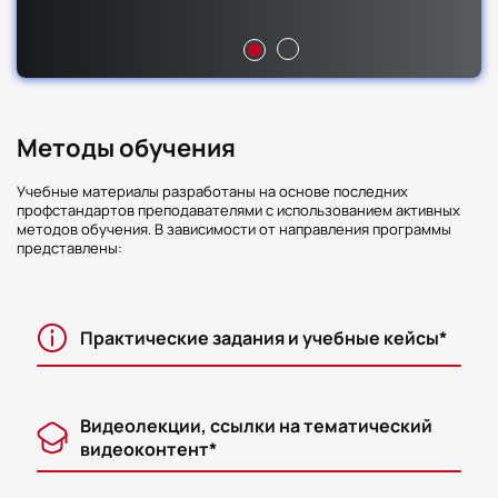
Форма промежуточной
Лекции
Практика
Всего
аттестации
38
10
48
Зачет
35
Зависимости в семейных отношениях
Методы обучения
Форма промежуточной
Лекции
Практика
Всего
аттестации
38
10
48
Зачет
Учебные материалы разработаны на основе последних
профстандартов преподавателями с использованием активных
методов обучения. В зависимости от направления программы
36
Основы сексологии
представлены:
Форма промежуточной
Всего
аттестации
54
Зачет
Практические задания и учебные кейсы*
Психологические факторы процесса развода
37
супружеских пар и их психологическое
сопровождение
Видеолекции, ссылки на тематический
Форма промежуточной
Лекции
Практика
Всего
видеоконтент*
аттестации
38
10
48
Зачет