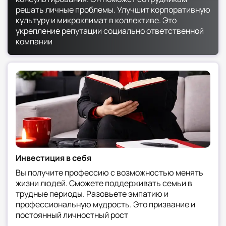
Постоянное профессиональное развитие
решать личные проблемы. Улучшит корпоративную
Сложности:
культуру и микроклимат в коллективе. Это
Эмоциональное выгорание от работы с
укрепление репутации социально ответственной
конфликтами
компании
Высокая ответственность за результаты
терапии
Необходимость балансировать между
интересами членов семьи
Сложности работы с сопротивлением
клиентов
6. Где работают специалисты
Специалист востребован в различных сферах.
Основные места трудоустройства:
Инвестиция в себя
Частные психологические центры
Вы получите профессию с возможностью менять
Государственные консультационные
жизни людей. Сможете поддерживать семьи в
службы
трудные периоды. Разовьете эмпатию и
Образовательные учреждения (школы,
профессиональную мудрость. Это призвание и
детские сады)
постоянный личностный рост
Социальные службы и центры помощи