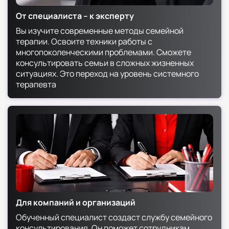
000 рублей
От специалиста – к эксперту
Эксперт с именем: от 200 000+ рублей
Вы изучите современные методы семейной
Факторы, влияющие на доход:
терапии. Освоите техники работы с
Место работы (госучреждение vs частная
многопоколенческими проблемами. Сможете
практика)
консультировать семьи в сложных жизненных
Географическое положение
ситуациях. Это переход на уровень системного
Специализация (детско-родительские
терапевта
отношения, супружеская терапия)
Репутация и отзывы клиентов
5. Плюсы и минусы в профессии
Профессия сочетает значительные
преимущества и серьезные вызовы.
Преимущества:
Высокая социальная значимость работы
Разнообразие профессиональных задач
Возможность видеть реальные результаты
Для компаний и организаций
Гибкий график и возможность частной
Обученный специалист создаст службу семейного
практики
консультирования. Он поможет сотрудникам