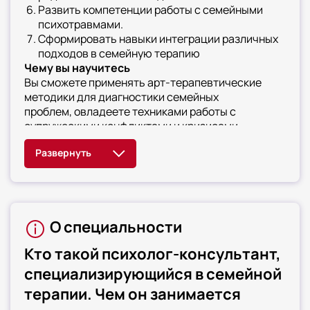
Развить компетенции работы с семейными
психотравмами.
Сформировать навыки интеграции различных
подходов в семейную терапию
Чему вы научитесь
Вы сможете применять арт-терапевтические
методики для диагностики семейных
проблем, овладеете техниками работы с
супружескими конфликтами и кризисами.
Научитесь консультировать пары при
сексуальных нарушениях, сможете оказывать
психологическую помощь семьям в кризисных
ситуациях. Освоите методы коррекции
нарушений детско-родительских отношений,
будете использовать арт-терапию для
О специальности
работы с последствиями психологических травм.
Научитесь интегрировать различные
Кто такой психолог-консультант,
психотерапевтические подходы в семейное
консультирование, сможете проводить
специализирующийся в семейной
социально-психологические тренинги для семей
терапии. Чем он занимается