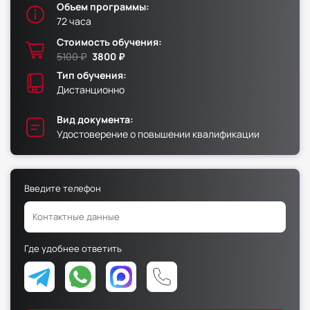
Объем программы:
72 часа
Факультет физической культуры и спорта
Стоимость обучения:
Юридический факультет
5100 ₽
3800 ₽
Факультет менеджмента и экономики
Тип обучения:
Дистанционно
Факультет педагогики
Факультет психологии
Вид документа:
Удостоверение о повышении квалификации
Факультет рекламы и связей с общественностью
Факультет социальной работы
Введите телефон
Факультет физической культуры и спорта
Где удобнее ответить
Юридический факультет
Факультет менеджмента и экономики
Факультет педагогики