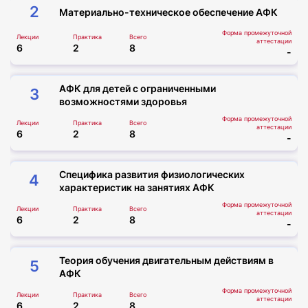
Закроем все ваши потребности в корпоративном
2
Материально-техническое обеспечение АФК
обучении быстро и с максимальной выгодой!
Форма промежуточной
Лекции
Практика
Всего
аттестации
6
2
8
-
АФК для детей с ограниченными
3
возможностями здоровья
Форма промежуточной
Лекции
Практика
Всего
аттестации
6
2
8
-
Специфика развития физиологических
4
характеристик на занятиях АФК
Форма промежуточной
Лекции
Практика
Всего
аттестации
6
2
8
-
Теория обучения двигательным действиям в
5
АФК
Форма промежуточной
Лекции
Практика
Всего
аттестации
6
2
8