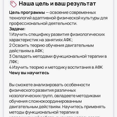
Наша цель и ваш результат
рамках имеющейся квалификации. Обучение
строится на освоении инновационных
Цель программы
— освоение современных
методик работы с различными категориями
технологий адаптивной физической культуры для
лиц с ОВЗ. Программа включает
профессиональной деятельности.
углубленное изучение физиологических
Задачи:
основ АФК, современных реабилитационных
1 Изучить специфику развития физиологических
технологий и организационных аспектов
характеристик на занятиях АФК;
2 Освоить теорию обучения двигательным
деятельности. Курс предназначен для
действиям в АФК;
специалистов по адаптивной физической
3 Овладеть методами функциональной терапии в
культуре, спортивных тренеров, всех, кто
ЛФК;
принимает участие в реализации программ по
4 Изучить теорию и методику воспитания в АФК
адаптивной физической культуре
Чему вы научитесь
Вы сможете анализировать особенности
физического развития различных
нозологических групп, овладеете методиками
обучения сложнокоординированным
двигательным действиям. Научитесь применять
методы функциональной терапии в