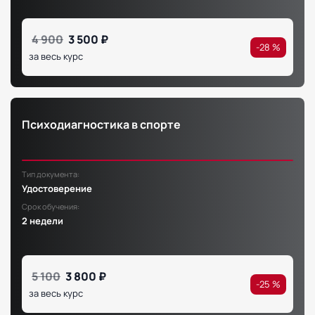
4 900
3 500 ₽
-28 %
за весь курс
Психодиагностика в спорте
Тип документа:
Удостоверение
Срок обучения:
2 недели
5 100
3 800 ₽
-25 %
за весь курс