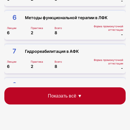
-
6
Методы функциональной терапии в ЛФК
Форма промежуточной
Лекции
Практика
Всего
аттестации
6
2
8
-
7
Гидрореабилитация в АФК
Форма промежуточной
Лекции
Практика
Всего
аттестации
6
2
8
-
8
Теория и методика воспитания в АФК
Форма промежуточной
Лекции
Практика
Всего
аттестации
6
2
8
-
9
Техника безопасности на занятиях АФК
Форма промежуточной
Лекции
Всего