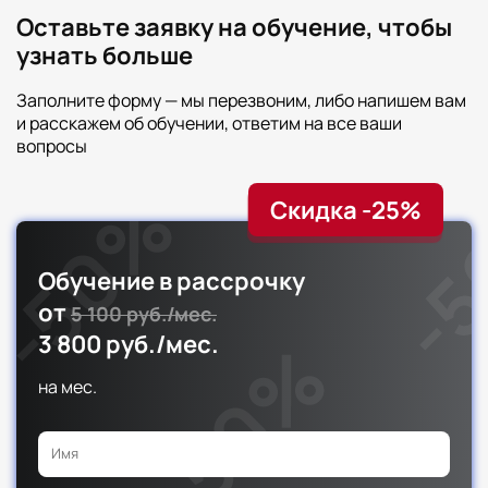
аттестации
6
8
Оставьте заявку на обучение, чтобы
-
узнать больше
10
Итоговая аттестация
Заполните форму — мы перезвоним, либо напишем вам
Форма промежуточной
и расскажем об обучении, ответим на все ваши
Всего
аттестации
2
вопросы
Зачет
Скидка -25%
Итого
Форма промежуточной
Лекции
Практика
Всего
аттестации
54
16
72
-
Обучение в рассрочку
от
5 100 руб./мес.
3 800 руб./мес.
на
мес.