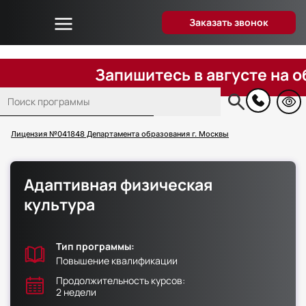
Заказать звонок
Об университете
Дистанционное образование
Запишитесь в августе на обуче
Преподаватели
Поиск
Блог
Основная
навигация
Вопрос-ответ
Лицензия №041848 Департамента образования г. Москвы
Отзывы слушателей
Акции и скидки
Адаптивная физическая
Способы оплаты
культура
Поступающим
Сведения об образовательной организации
Тип программы:
Контакты
Повышение квалификации
Продолжительность курсов:
2 недели