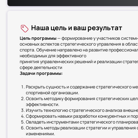
спортивных организаций. Программа рассматривает ст
менеджмент как единый цикл: от анализа до реализации
на практических инструментах разработки и внедрения 
высокой конкурентности отрасли. Особое внимание уде
Наша цель и ваш результат
классических моделей стратегического управления к с
спортивной сферы. Курс готовит руководителей высшего
Цель программы
— формирование у участников систем
выводить спортивные организации на качественно новы
основных аспектов стратегического управления в облас
спорта. Обучение направлено на развитие профессиона
необходимых для эффективного
принятия управленческих решений и реализации стратег
сфере деятельности
Задачи программы:
Раскрыть сущность и содержание стратегического м
спортивной организации.
Освоить методику формирования стратегических цел
эффективности.
Изучить технологию стратегического анализа внешне
Сформировать навыки разработки конкурентных и пор
Овладеть инструментами стратегического планирова
Освоить методы реализации стратегии и управления
изменениями.