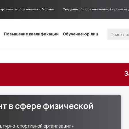
артамента образования г. Москвы
Сведения
Сведения об образовательной организа
об
образовательной
организации
Поиск
Повышение квалификации
Обучение юр.лиц
Запишите
т в сфере физической
ьтурно-спортивной организации»