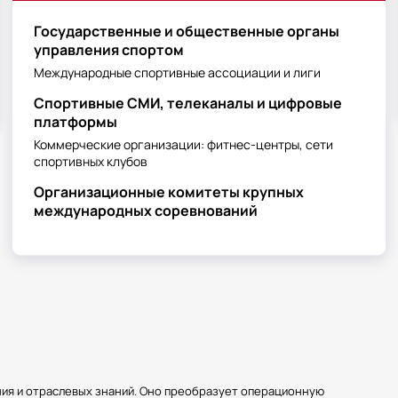
Государственные и общественные органы
Доходная матрица по с
Сектор
управления спортом
Государственный
Международные спортивные ассоциации и лиги
Коммерческий
Международный
Спортивные СМИ, телеканалы и цифровые
Факторы дифференциац
платформы
Уровень управления
Коммерческие организации: фитнес-центры, сети
Масштаб ответственн
спортивных клубов
Количество подчинен
География работы
Организационные комитеты крупных
5. Плюсы и мин
международных соревнований
Сильные стороны:
Возможность реализо
Работа с известными 
Международные перс
Видимые результаты т
Непрерывное развити
Слабые стороны:
Длительный цикл реал
Сопротивление изме
ия и отраслевых знаний. Оно преобразует операционную