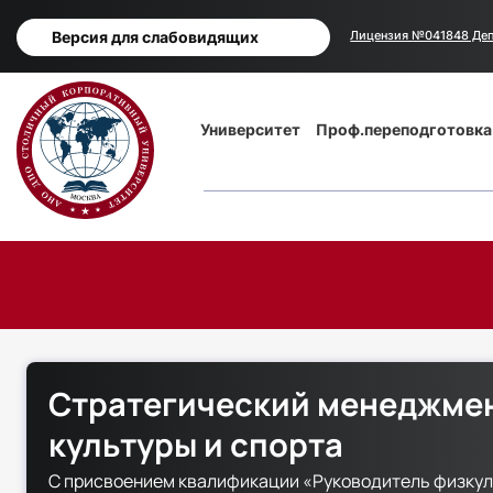
Версия для слабовидящих
Лицензия №041848 Деп
Основная
Университет
Проф.переподготовка
навигация
Стратегический менеджмен
культуры и спорта
С присвоением квалификации «Руководитель физкул