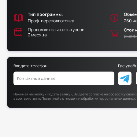
Тип программы:
Объем
Проф. переподготовка
260 ч
Продолжительность курсов:
Стоим
2 месяца
25800
Введите телефон
Где удоб
Нажимая на кнопку «Подать заявку», Вы даёте согласие на обработку свои
в соответствии с
Политикой в отношении обработки персональных данных
.