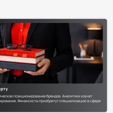
ейкхолдеров
янного обучения
рание
т специалисты
ераторы
ртаменты спорта
ства
ы
ерту
ическое позиционирование брендов. Аналитики изучат
зирование. Финансисты приобретут специализацию в сфере
ю
и