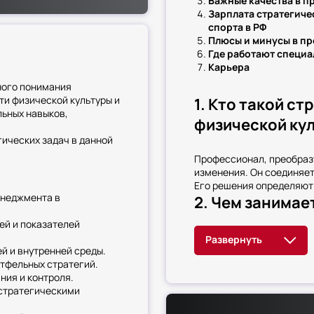
Важные качества в 
ратегический
Зарплата стратегиче
. Обучение фокусируется
спорта в РФ
стратегий в условиях
Плюсы и минусы в п
ляется адаптации
Где работают специ
пецифике физкультурно-
Карьера
 звена, способных
ного понимания
й уровень
ти физической культуры и
1. Кто такой с
льных навыков,
физической кул
ических задач в данной
Профессионал, преобраз
изменения. Он соединяе
Его решения определяют 
енеджмента в
2. Чем занимае
ей и показателей
Стратегические функци
Формирование видени
й и внутренней среды.
Позиционирование на
тфельных стратегий.
Реализация трансфо
ния и контроля.
Управление рисками
 стратегическими
Развитие бренда