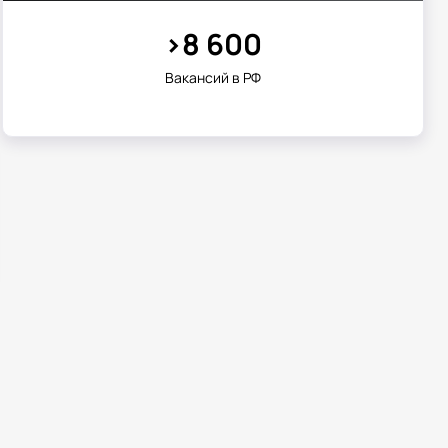
>8 600
екторам:
Диапазон зарплат (руб.)
70 000 - 150 000
Вакансий в РФ
120 000 - 350 000
200 000 - 500 000
ии:
ости
ных
усы в профессии
вать амбициозные проекты
брендами
пективы
руда
е
изации стратегий
нениям