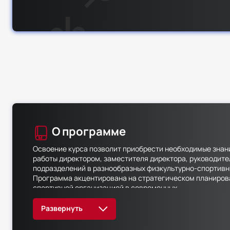
О программе
Освоение курса позволит приобрести необходимые знан
работы директором, заместителя директора, руководите
подразделений в разнообразных физкультурно-спортивн
Программа акцентирована на стратегическом планиров
спортивной организацией в современных
условиях. Курс разработан в соответствии с последним
предполагает присвоение квалификации «Руководитель 
спортивной организации».
Курс предоставляет комплексную методологию управле