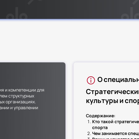
О специаль
ия и компетенции для
Стратегически
лем структурных
культуры и сп
ых организациях.
ании и управлении
Содержание:
и профстандартами и
Кто такой стратегич
физкультурно-
спорта
Чем занимается спец
ния развитием