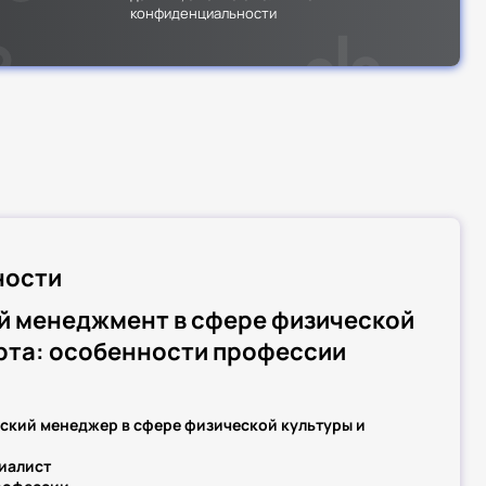
конфиденциальности
ности
й менеджмент в сфере физической
орта: особенности профессии
еский менеджер в сфере физической культуры и
иалист