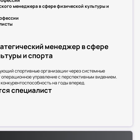
профессии
ского менеджера в сфере физической культуры и
рофессии
алисты
тратегический менеджер в сфере
ьтуры и спорта
ующий спортивные организации через системные
т операционное управление с перспективным видением.
конкурентоспособность на годы вперед.
тся специалист
и:
я развития
 рынке
рмаций