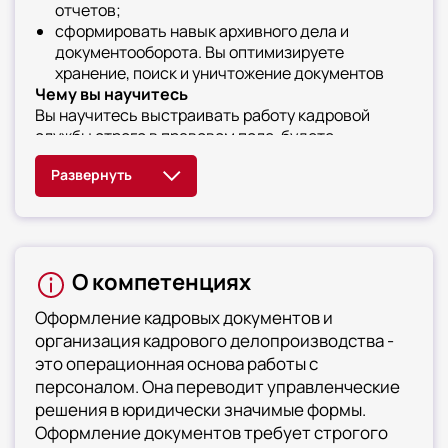
отчетов;
сформировать навык архивного дела и
документооборота. Вы оптимизируете
хранение, поиск и уничтожение документов
Чему вы научитесь
Вы научитесь выстраивать работу кадровой
службы строго в правовом поле, будете
использовать Квалификационный справочник и
профстандарты, разработаете и
внедрите Коллективный договор, создадите
регламент документооборота для своей
организации. Овладеете мастерством
подготовки организационной документации,
О компетенциях
составите штатное расписание и структуру
компании, будете издавать распорядительные
Оформление кадровых документов и
документы по всем стандартам, сформируете
организация кадрового делопроизводства -
базу типовых писем и ответов на запросы, будете
это операционная основа работы с
вести деловую переписку на высоком
персоналом. Она переводит управленческие
профессиональном уровне, сможете
администрировать весь кадровый
решения в юридически значимые формы.
документооборот, установите четкие правила
Оформление документов требует строгого