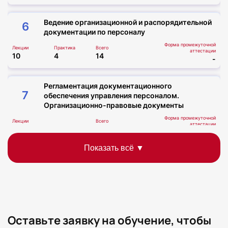
Ведение организационной и распорядительной
6
документации по персоналу
Форма промежуточной
Лекции
Практика
Всего
аттестации
10
4
14
-
Регламентация документационного
7
обеспечения управления персоналом.
Организационно-правовые документы
Форма промежуточной
Лекции
Всего
аттестации
3
3
-
8
Распорядительные документы
Форма промежуточной
Лекции
Практика
Всего
аттестации
3
1
4
-
Оставьте заявку на обучение, чтобы
9
Информационно-справочная документация