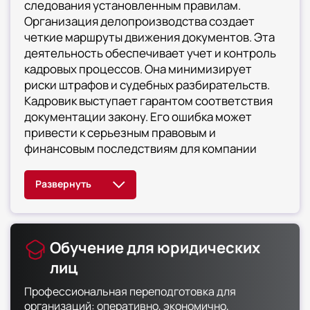
учета и движения кадров. Доведете до
следования установленным правилам.
автоматизма оформление личных дел
Организация делопроизводства создает
сотрудников, подготовите и
четкие маршруты движения документов. Эта
сдадите обязательную отчетность в
деятельность обеспечивает учет и контроль
контролирующие органы, выполните все
кадровых процессов. Она минимизирует
требования ПФР, ФСС и Росстата. Освоите работу
риски штрафов и судебных разбирательств.
с основной кадровой документацией, составите
Кадровик выступает гарантом соответствия
безупречный трудовой договор для любой
документации закону. Его ошибка может
категории работников, будете мастерски
привести к серьезным правовым и
исправлять ошибки в трудовых книжках,
организуете систему учета бланков
финансовым последствиям для компании
строгой отчетности, сформируете архив по всем
правилам и обеспечите сохранность дел.
Поймете организацию работы кадровой службы,
определите ее функции и место в
управлении персоналом, оптимизируете
направления кадрового делопроизводства,
Обучение для юридических
повысите производительность и снизите
операционные издержки
лиц
Профессиональная переподготовка для
организаций: оперативно, экономично,