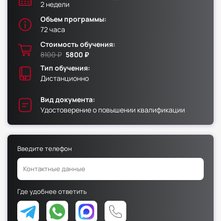
2 недели
Объем программы:
Факультет физической культуры и спорта
72 часа
Юридический факультет
Стоимость обучения:
Факультет менеджмента и экономики
8100 ₽
5800 ₽
Факультет педагогики
Тип обучения:
Дистанционно
Факультет психологии
Факультет рекламы и связей с общественностью
Вид документа:
Удостоверение о повышении квалификации
Факультет социальной работы
Введите телефон
Факультет физической культуры и спорта
Юридический факультет
Где удобнее ответить
Факультет менеджмента и экономики
Факультет педагогики