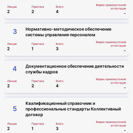
Форма промежуточной
Лекции
Практика
Всего
аттестации
2
2
4
-
Нормативно-методическое обеспечение
3
системы управления персоналом
Форма промежуточной
Лекции
Практика
Всего
аттестации
2
1
3
-
Документационное обеспечение деятельности
4
службы кадров
Форма промежуточной
Лекции
Практика
Всего
аттестации
2
2
4
-
Квалификационный справочник и
5
профессиональные стандарты Коллективный
договор
Форма промежуточной
Лекции
Практика
Всего
аттестации
2
1
3
-