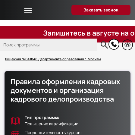
Заказать звонок
Об университете
Дистанционное образование
Запишитесь в августе на обуче
Преподаватели
Поиск
Блог
Основная
навигация
Вопрос-ответ
Лицензия №041848 Департамента образования г. Москвы
Отзывы слушателей
Акции и скидки
Правила оформления кадровых
Способы оплаты
документов и организация
Поступающим
кадрового делопроизводства
Сведения об образовательной организации
Контакты
Тип программы:
Повышение квалификации
Продолжительность курсов: