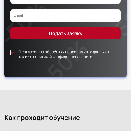
Кадровые документы. Требования к
13
оформлению кадровой документации.
Форма промежуточной
Лекции
Практика
Всего
аттестации
2
1
3
-
14
Номенклатура дел
Я согласен на обработку персональных данных, а
также с политикой конфиденциальности
Форма промежуточной
Лекции
Практика
Всего
аттестации
3
1
4
-
Кадровые документы для предоставления в
15
государственные органы
Форма промежуточной
Лекции
Практика
Всего
аттестации
3
1
4
-
Как проходит обучение
Правила ведения документов в кадровом
16
делопроизводстве (трудовой договор,
трудовая книжка, книги учета)